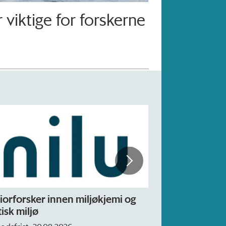
 viktige for forskerne
sker innen miljøkjemi og
Forskning.no søker 
ljø
– fast