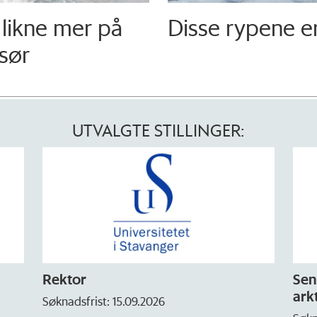
 likne mer på
Disse rypene er
sør
UTVALGTE STILLINGER:
Rektor
Seniorfor
arktisk mi
Søknadsfrist: 15.09.2026