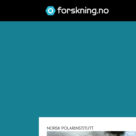
Tag:
norsk
polarinstitutt
NORSK POLARINSTITUTT