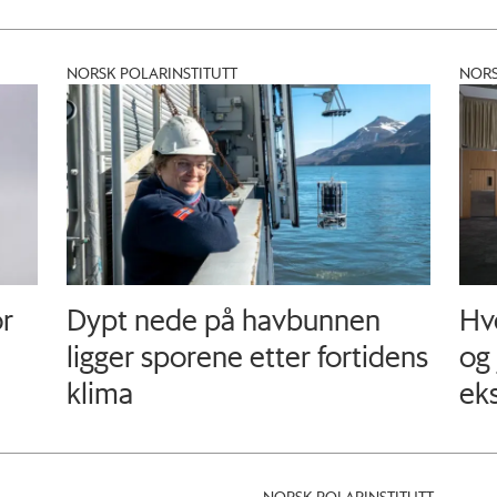
NORSK POLARINSTITUTT
NORS
r
Dypt nede på havbunnen
Hv
ligger sporene etter fortidens
og 
klima
eks
NORSK POLARINSTITUTT