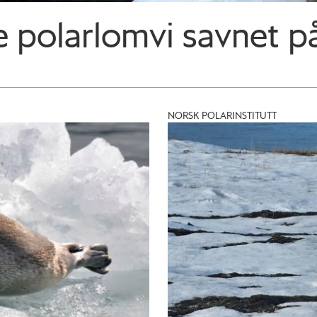
e polar­lomvi savnet p
NORSK POLARINSTITUTT