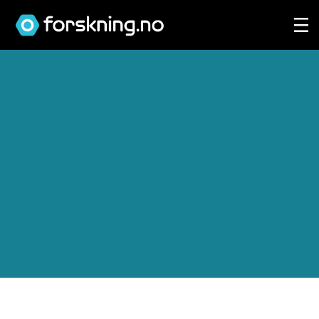
Vil-
du-
annonsere-
pa-
forskningno