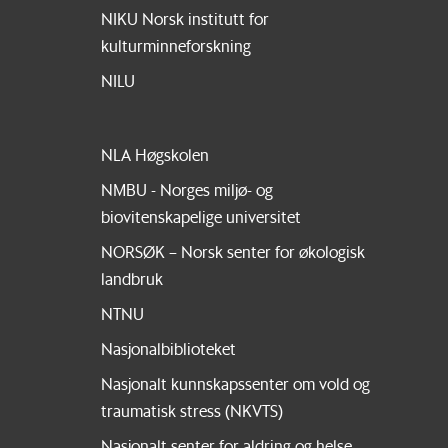
NIKU Norsk institutt for
kulturminneforskning
NILU
NLA Høgskolen
NMBU - Norges miljø- og
biovitenskapelige universitet
NORSØK – Norsk senter for økologisk
landbruk
NTNU
Nasjonalbiblioteket
Nasjonalt kunnskapssenter om vold og
traumatisk stress (NKVTS)
Nasjonalt senter for aldring og helse