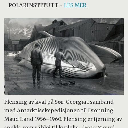
POLARINSTITUTT
-
LES MER
.
Flensing av kval på Sør-Georgia i samband
med Antarktisekspedisjonen til Dronning
Maud Land 1956–1960. Flensing er fjerning av
spekk, som så blei til kvalolje.
(Foto: Sigurd