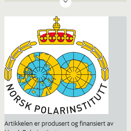
mer enn 49.000 arter dokumentert med
funn.
Over 630.000 unike brukere benytter
Artskart, og tjenesten har mer enn 1,1
millioner besøk i året.
I 2024 ble Norsk Polarinstitutts database
med marine pattedyrobservasjoner,
Svalbard Marine Mammal Sightings,
tilgjengelig i Artskart. Marine pattedyr i
Svalbard-området omfatter hval, sel,
hvalross og isbjørn.
Du kan abonnere på varsel om nye
Artikkelen er produsert og finansiert av
observasjoner eller områder, slik at det