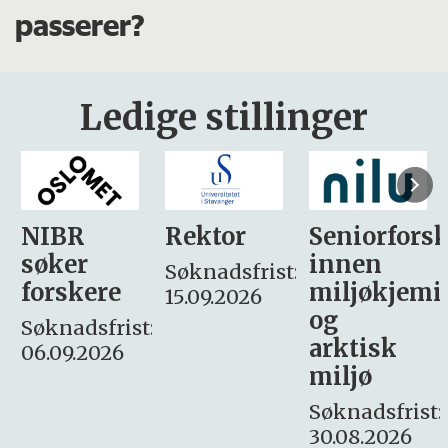
passerer?
Ledige stillinger
Rektor
Seniorforsker
Forskning.
innen
søker
Søknadsfrist:
miljøkjemi
nyhetsjour
15.09.2026
og
– fast
:
arktisk
Søknadsfrist:
miljø
16. august.
Søknadsfrist:
30.08.2026