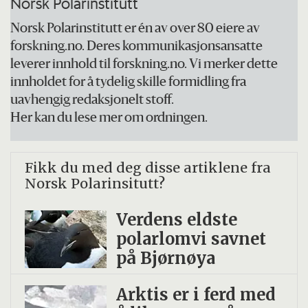
Norsk Polarinstitutt
skal være lett å få med seg endringer.
Norsk Polarinstitutt er én av over 80 eiere av
forskning.no. Deres kommunikasjonsansatte
leverer innhold til forskning.no. Vi merker dette
innholdet for å tydelig skille formidling fra
uavhengig redaksjonelt stoff.
Her kan du lese mer om ordningen.
Fikk du med deg disse artiklene fra
Norsk Polarinsitutt?
Verdens eldste
polar­lomvi savnet
på Bjørnøya
Arktis er i ferd med