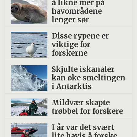
å likne mer på
havområdene
lenger sør
Disse rypene er
viktige for
forskerne
Skjulte iskanaler
kan øke smeltingen
i Antarktis
Mildvær skapte
trøbbel for forskere
I år var det svært
lite havis å forske