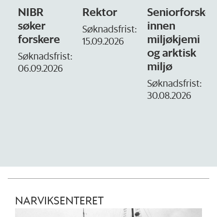
Rektor
Seniorforsker
Forskning.no
innen
søker
Søknadsfrist:
miljøkjemi
nyhetsjournal
i
15.09.2026
og arktisk
– fast
t:
miljø
Søknadsfrist:
16. august.
Søknadsfrist:
30.08.2026
D
1
NARVIKSENTERET