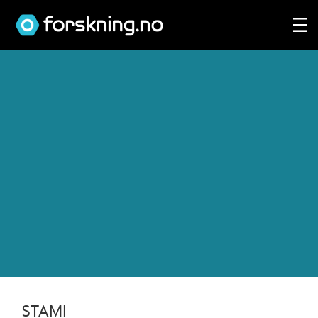
Tag:
velferdsstat
STAMI