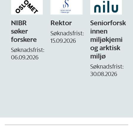
Rektor
Seniorforsker
Forskning.no
innen
søker
Søknadsfrist:
miljøkjemi
nyhetsjournal
i
15.09.2026
og arktisk
– fast
t:
miljø
Søknadsfrist:
16. august.
Søknadsfrist:
30.08.2026
D
1