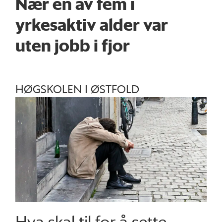
Nær én av fem i
yrkesaktiv alder var
uten jobb i fjor
HØGSKOLEN I ØSTFOLD
Hva skal til for å sette