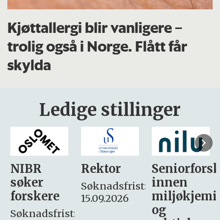
Kjøttallergi blir vanligere –
trolig også i Norge. Flått får
skylda
Ledige stillinger
Rektor
Seniorforsker
Forskning.
innen
søker
Søknadsfrist:
miljøkjemi
nyhetsjour
15.09.2026
og
– fast
: