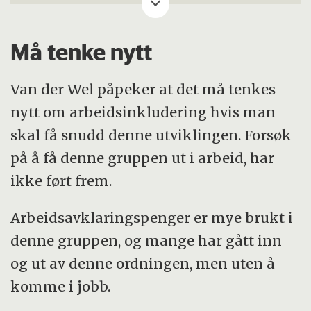
langtidsmottakere av sosialhjelp, som gir et
sjelden innblikk i levekårene til denne
Må tenke nytt
samfunnsgruppen.
Van der Wel påpeker at det må tenkes
Dermed koblet forskerne undersøkelsen
nytt om arbeidsinkludering hvis man
sammen med flere såkalte administrative
skal få snudd denne utviklingen. Forsøk
registerdata fra 2000 til 2013.
på å få denne gruppen ut i arbeid, har
Dette er opplysninger som rutinemessig
ikke ført frem.
registreres om hele den norske
Arbeidsavklaringspenger er mye brukt i
befolkningen.
denne gruppen, og mange har gått inn
Slik kunne forskerne følge
og ut av denne ordningen, men uten å
sosialhjelpmottakernes ferd gjennom
komme i jobb.
systemet over flere år, og se på om de fikk