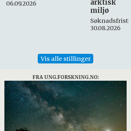
arktisk
Søknadsfrist:
miljø
16. august.
Søknadsfrist:
30.08.2026
Vis alle stillinger
FRA UNG.FORSKNING.NO: