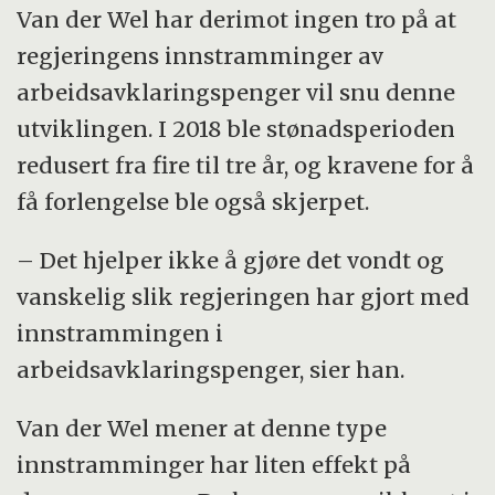
Van der Wel har derimot ingen tro på at
seg jobb, hvilken støtte de har mottatt fra
regjeringens innstramminger av
det offentlige og mer.
arbeidsavklaringspenger vil snu denne
utviklingen. I 2018 ble stønadsperioden
redusert fra fire til tre år, og kravene for å
få forlengelse ble også skjerpet.
– Det hjelper ikke å gjøre det vondt og
vanskelig slik regjeringen har gjort med
innstrammingen i
arbeidsavklaringspenger, sier han.
Van der Wel mener at denne type
innstramminger har liten effekt på