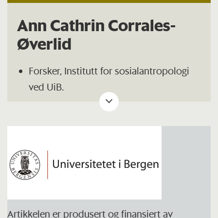
Ann Cathrin Corrales-
Øverlid
Forsker, Institutt for sosialantropologi
ved UiB.
Avla doktorgraden
ved Institutt for
fremmedspråk om
innvandrerentreprenørskap i 2021.
Forsker på hvordan migranter lever sine
hverdags- og arbeidsliv. Hun ser på
hvordan erfaringer, ambisjoner og
økonomiske praksiser formes i møte
Artikkelen er produsert og finansiert av