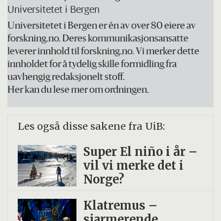
med bredere sosiale og historiske
Universitetet i Bergen
prosesser.
Universitetet i Bergen er én av over 80 eiere av
forskning.no. Deres kommunikasjonsansatte
Styremedlem i
Nordic Migration
leverer innhold til forskning.no. Vi merker dette
Research
og
Norsk nettverk for
innholdet for å tydelig skille formidling fra
migrasjonsforskning
.
uavhengig redaksjonelt stoff.
Her kan du lese mer om ordningen.
Tilknyttet
International Migration and
Ethnic Relations Research Unit in Bergen
Les også disse sakene fra UiB:
(IMER Bergen)
.
Super El niño i år –
Tidligere leder for IMER Bergen
vil vi merke det i
juniornettverk.
Norge?
Klatremus –
sjarmerende