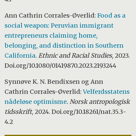
Ann Cathrin Corrales-Øverlid:
Food as a
social weapon: Peruvian immigrant
entrepreneurs claiming home,
belonging, and distinction in Southern
California
.
Ethnic and Racial Studies
, 2023.
Doi.org/10.1080/01419870.2023.2193244
Synnøve K. N. Bendixsen og Ann
Cathrin Corrales-Øverlid:
Velferdsstatens
nådeløse optimisme
.
Norsk antropologisk
tidsskrift
, 2024. Doi.org/10.18261/nat.35.3-
4.2