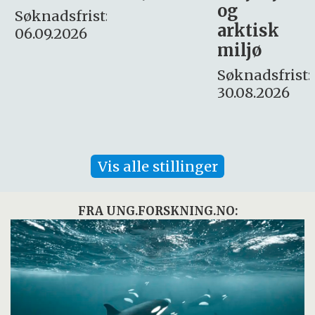
og
– fast
:
arktisk
Søknadsfrist:
miljø
16. august.
Søknadsfrist:
30.08.2026
Vis alle stillinger
FRA UNG.FORSKNING.NO: