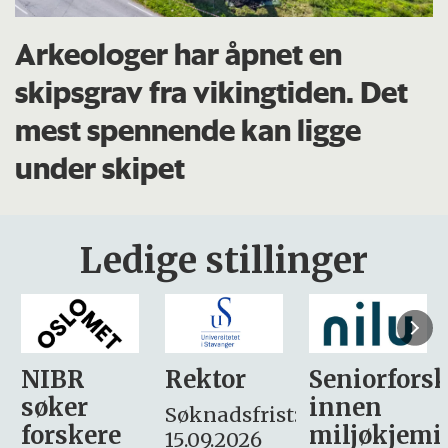
Arkeologer har åpnet en
skipsgrav fra vikingtiden. Det
mest spennende kan ligge
under skipet
Ledige stillinger
Rektor
Seniorforsker
Forskning.
innen
søker
Søknadsfrist:
miljøkjemi
nyhetsjour
15.09.2026