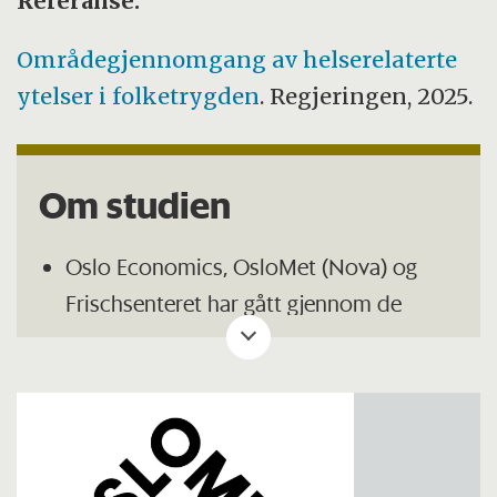
Referanse:
Områdegjennomgang av helserelaterte
ytelser i folketrygden
. Regjeringen, 2025.
Om studien
Oslo Economics, OsloMet (Nova) og
Frischsenteret har gått gjennom de
helserelaterte ytelsene i folketrygden:
Sykepenger, arbeidsavklaringspenger og
uføretrygd.
Områdegjennomganger er et av