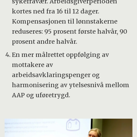
sykefravær. Arbeidsgiverperioden
Nav.
kortes ned fra 16 til 12 dager.
Det er vanskelig å målrette Navs
Kompensasjonen til lønnstakerne
ressursbruk.
reduseres: 95 prosent første halvår, 90
Legen som sykmelder har mye
prosent andre halvår.
kompetanse om den enkelte pasient,
En mer målrettet oppfølging av
men mindre kunnskap om
mottakere av
arbeidsmedisin, yrker og bransjer
arbeidsavklaringspenger og
Oppfølgingen av mottakere av
harmonisering av ytelsesnivå mellom
arbeidsavklaringspenger fungerer ikke
AAP og uføretrygd.
godt nok
Uføretrygden er ikke tilstrekkelig
innrettet med tanke på at arbeidsevnen
kan variere over tid