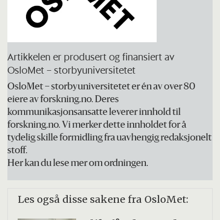
regjeringens verktøy for å utrede og
forberede endringer som kan gi bedre
måloppnåelse på et budsjettområde.
Gjennomgangen av helserelaterte ytelser
Artikkelen er produsert og finansiert av
OsloMet – storbyuniversitetet
er todelt: Del 1 kartlegger og
oppsummerer kunnskap. Del 2 foreslår
OsloMet – storbyuniversitetet er én av over 80
eiere av forskning.no. Deres
tiltak.
kommunikasjonsansatte leverer innhold til
Oppdraget er gitt av
forskning.no. Vi merker dette innholdet for å
tydelig skille formidling fra uavhengig redaksjonelt
Finansdepartementet og Arbeids- og
stoff.
inkluderingsdepartementet.
Her kan du lese mer om ordningen.
Les også disse sakene fra OsloMet: