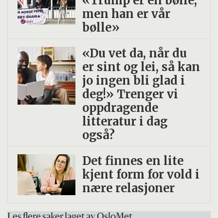
«Trump er en bølle,
men han er vår
bølle»
«Du vet da, når du
er sint og lei, så kan
jo ingen bli glad i
deg!» Trenger vi
oppdragende
litteratur i dag
også?
Det finnes en lite
kjent form for vold i
nære relasjoner
Les flere saker laget av OsloMet