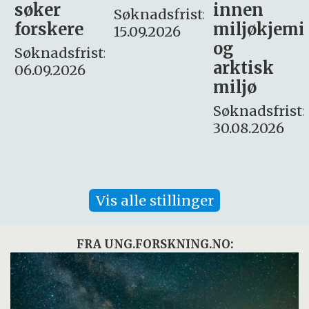
innen
søker
Søknadsfrist:
miljøkjemi
nyhetsjour
15.09.2026
og
– fast
:
arktisk
Søknadsfrist:
miljø
16. august.
Søknadsfrist:
30.08.2026
Vis alle stillinger
FRA UNG.FORSKNING.NO: