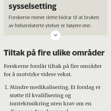
sysselsetting
Forskerne mener dette bidrar til at bruken
av helserelaterte ytelser er høyere enn
nødvendig.
Arbeidsgivere, leger og arbeidstakere
Tiltak på fire ulike områder
har svake insentiver til innsats for å
unngå (lange) helserelaterte
Forskerne forslår tiltak på fire områder
ytelsesforløp, spesielt sykefravær.
for å motvirke videre vekst.
Ytelser og tjenestetilbudet er for lite
Mindre medikalisering. Et forslag er
tilpasset personer med sammensatte
støtte til kvalifisering og
utfordringer. I slike tilfeller er ikke
inntektssikring uten krav om en
helseutfordringer nødvendigvis eneste