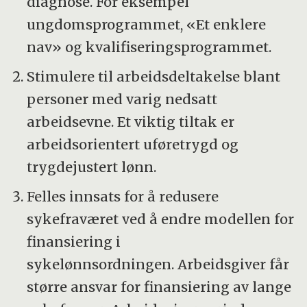
diagnose. For eksempel
årsak til fravær fra arbeid.
ungdomsprogrammet, «Et enklere
Det kan være komplisert og lite
nav» og kvalifiseringsprogrammet.
lønnsomt å kombinere jobb og
Stimulere til arbeidsdeltakelse blant
helserelatert ytelse.
personer med varig nedsatt
Det kan være utfordrende å skaffe
arbeidsevne. Et viktig tiltak er
arbeid som er forenelig med egen
arbeidsorientert uføretrygd og
helsesituasjon.
trygdejustert lønn.
Skillet mellom stat og kommune øker
Felles innsats for å redusere
tilstrømningen til de helserelaterte
sykefraværet ved å endre modellen for
ytelsene, og gir dårligere oppfølging.
finansiering i
sykelønnsordningen. Arbeidsgiver får
Relevant informasjon deles for sjelden
større ansvar for finansiering av lange
mellom arbeidsgiver, helsetjenesten og