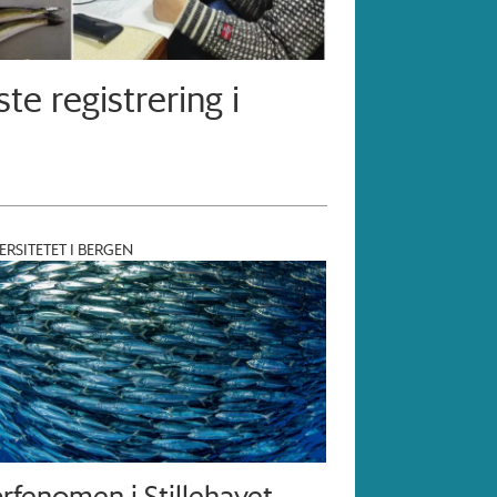
ste registrering i
ERSITETET I BERGEN
rfenomen i Stillehavet