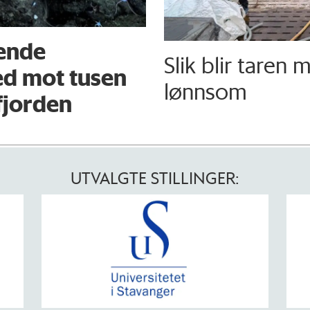
sende
Slik blir taren 
ed mot tusen
lønnsom
fjorden
UTVALGTE STILLINGER: