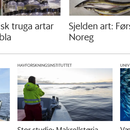
isk truga artar
Sjelden art: Før
bla
Noreg
HAVFORSKNINGSINSTITUTTET
UNIV
Stor studie: Makrellstørja
Væ