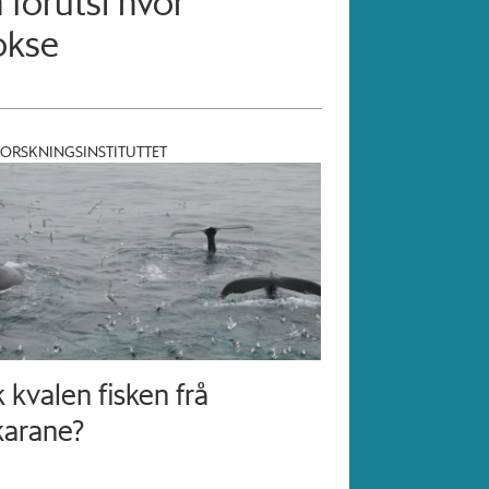
forutsi hvor
okse
ORSKNINGSINSTITUTTET
 kvalen fisken frå
karane?