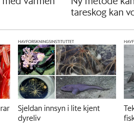
es med varmen
Ny metode kan 
tareskog kan v
HAVFORSKNINGSINSTITUTTET
HAVF
rar
Sjeldan innsyn i lite kjent
Tek
dyreliv
fis