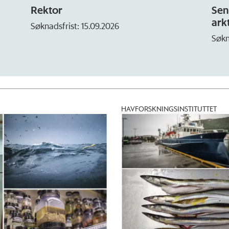
or
Seniorforsker 
arktisk miljø
dsfrist: 15.09.2026
Søknadsfrist: 30.0
HAVFORSKNINGSINSTITUTTET