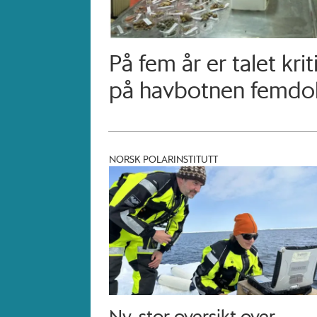
På fem år er talet krit
på havbotnen femdo
NORSK POLARINSTITUTT
Ny, stor oversikt over