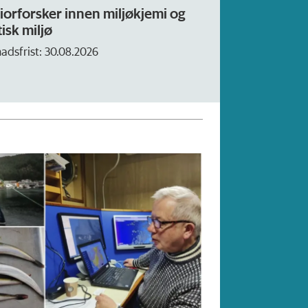
innen miljøkjemi og
Forskning.no søker nyhet
– fast
8.2026
Søknadsfrist: 16. august.