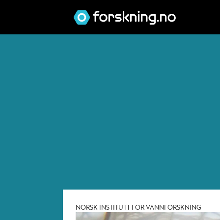
Tag:
marinbiologi
NORSK INSTITUTT FOR VANNFORSKNING