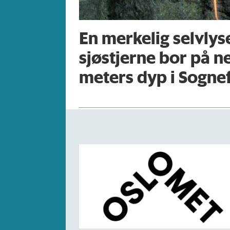
En merkelig selvly
sjøstjerne bor på n
meters dyp i Sogne