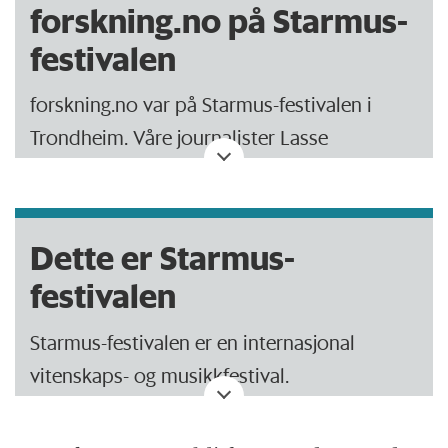
forskning.no på Starmus-
festivalen
forskning.no var på Starmus-festivalen i
Trondheim. Våre journalister Lasse
Biørnstad og Eivind Torgersen fulgte alt som
skjedde.
Dette er Starmus-
Må livet i rommet ligne på vårt?
festivalen
I skyggen av Neil deGrasse Tyson
Starmus-festivalen er en internasjonal
Tror nye forskerspirer vil gro etter
vitenskaps- og musikkfestival.
Starmus-festivalen
– Det kan bli for mye dommedag
Festivalen ble første gang arrangert i 2011,