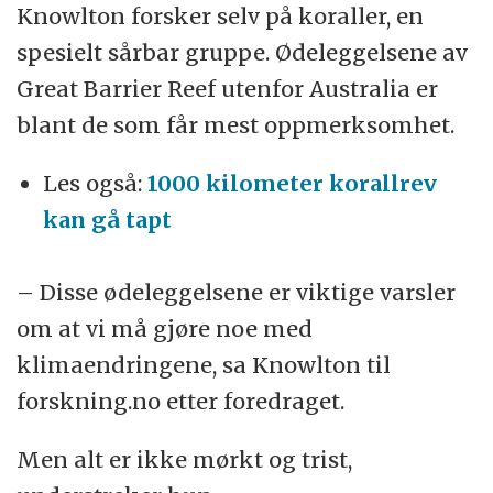
Hvor bør vi dra neste gang: Mars eller
Knowlton forsker selv på koraller, en
(Kilde:
Wikipedia
)
tilbake til Månen?
spesielt sårbar gruppe. Ødeleggelsene av
Great Barrier Reef utenfor Australia er
Det er bare å pakke romkofferten
blant de som får mest oppmerksomhet.
Vitenskapelig stjernegalleri til
Trondheim
Les også:
1000 kilometer korallrev
kan gå tapt
– Disse ødeleggelsene er viktige varsler
om at vi må gjøre noe med
klimaendringene, sa Knowlton til
forskning.no etter foredraget.
Men alt er ikke mørkt og trist,