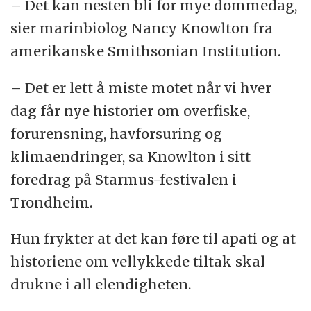
– Det kan nesten bli for mye dommedag,
deretter i 2014 og 2016, alle tre gangene på
Kan kunstig intelligens true
sier marinbiolog Nancy Knowlton fra
Kanariøyene Tenerife og La Palma.
menneskeheten?
amerikanske Smithsonian Institution.
Hvem er det som drar på
Den fjerde Starmus-festivalen avholdes i
– Det er lett å miste motet når vi hver
vitenskapsfestival?
Trondheim 18.–23. juni 2017, med Norges
dag får nye historier om overfiske,
teknisk-naturvitenskapelige universitet
Verdenskjent økonom: - Vi har ikke et
forurensning, havforsuring og
(NTNU) som vertskap.
fungerende demokrati i USA
klimaendringer, sa Knowlton i sitt
– Hvordan kan en nobelprisvinner
Det var den armenske forskeren og
foredrag på Starmus-festivalen i
fornærme halve jordas befolkning?
musikeren Garik Israelian som tok initiativet
Trondheim.
til Starmus-festivalen. Brian May,
Nick Lane: Mitt favoritt-grunnstoff
Hun frykter at det kan føre til apati og at
astrofysiker og musiker, kjent som tidligere
Nancy Knowlton: Min favorittkorall
historiene om vellykkede tiltak skal
gitarist i rockebandet Queen, var også en av
drukne i all elendigheten.
Disse små steinene har vært på månen
grunnleggerne.