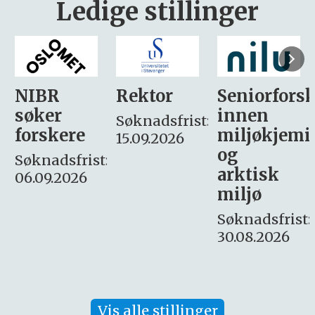
Ledige stillinger
Rektor
Seniorforsker
Forskning.
innen
søker
Søknadsfrist:
miljøkjemi
nyhetsjour
15.09.2026
og
– fast
:
arktisk
Søknadsfrist:
miljø
16. august.
Søknadsfrist:
30.08.2026
Vis alle stillinger