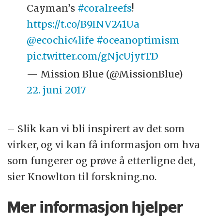
Cayman’s
#coralreefs
!
https://t.co/B9INV241Ua
@ecochic4life
#oceanoptimism
pic.twitter.com/gNjcUjytTD
— Mission Blue (@MissionBlue)
22. juni 2017
– Slik kan vi bli inspirert av det som
virker, og vi kan få informasjon om hva
som fungerer og prøve å etterligne det,
sier Knowlton til forskning.no.
Mer informasjon hjelper