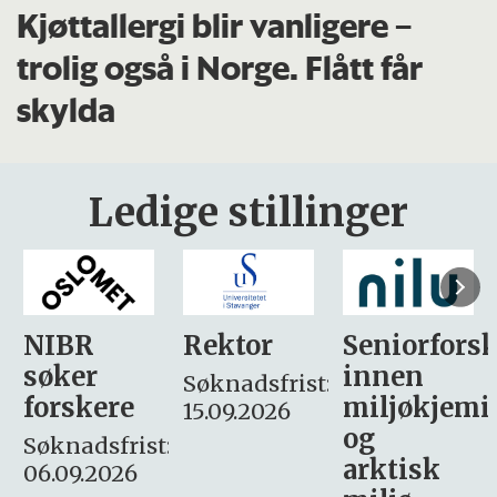
Kjøttallergi blir vanligere –
trolig også i Norge. Flått får
skylda
Ledige stillinger
Rektor
Seniorforsker
Forskning.
innen
søker
Søknadsfrist:
miljøkjemi
nyhetsjour
15.09.2026
og
– fast
:
arktisk
Søknadsfrist: