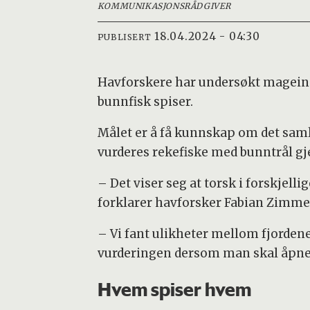
KOMMUNIKASJONSRÅDGIVER
18.04.2024 - 04:30
PUBLISERT
Havforskere har undersøkt mageinnho
bunnfisk spiser.
Målet er å få kunnskap om det samle
vurderes rekefiske med bunntrål gje
– Det viser seg at torsk i forskjell
forklarer havforsker Fabian Zimm
– Vi fant ulikheter mellom fjorden
vurderingen dersom man skal åpne f
Hvem spiser hvem