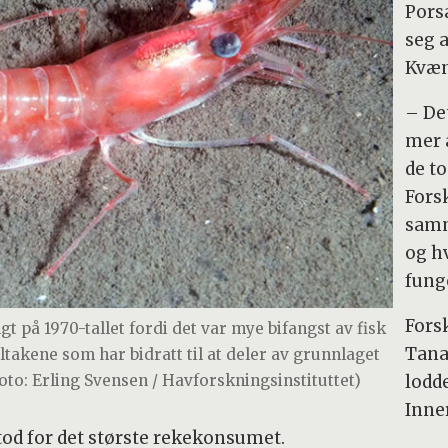
Pors
seg 
Kvæ
– De
mer 
de t
Forsk
samm
og h
fung
Forsk
t på 1970-tallet fordi det var mye bifangst av fisk
Tana
ltakene som har bidratt til at deler av grunnlaget
oto: Erling Svensen / Havforskningsinstituttet)
lodde
Inne
stod for det største rekekonsumet.