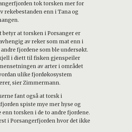
angerfjorden tok torsken mer for
av rekebestanden enn i Tana og
nangen.
t betyr at torsken i Porsanger er
avhengig av reker som mat enn i
o andre fjordene som ble undersøkt.
jell i diett til fisken gjenspeiler
ensetningen av arter i området
vordan ulike fjordøkosystem
erer, sier Zimmermann.
erne fant også at torsk i
fjorden spiste mye mer hyse og
 enn torsken i de to andre fjordene.
rst i Porsangerfjorden hvor det ikke