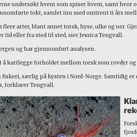
erne undersøkt hvem som spiser hvem, samt hvor og n
gjennomførte tokt, samlet inn med omtrent ti års me
flere arter, blant annet torsk, hyse, ulke og uer. G
tid eller fra sted til sted, sier Jessica Tengvall.
 Bergen og har gjennomført analysen.
t å kartlegge forholdet mellom torsk som rovdyr og
 fiskeri, særlig på kysten i Nord-Norge. Samtidig er 
s, forklarer Tengvall.
Kla
rek
Fors
fjord