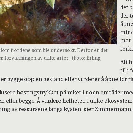
det b
der 
åpner
mind
mat.
fork
llom fjordene som ble undersøkt. Derfor er det
r forvaltningen av ulike arter.
(Foto: Erling
Alt 
til i
r bygge opp en bestand eller vurderer å åpne for fi
dusere høstingstrykket på reker i noen områder me
 eller begge. Å vurdere helheten i ulike økosystem 
ning av ressursene langs kysten, sier Zimmermann.