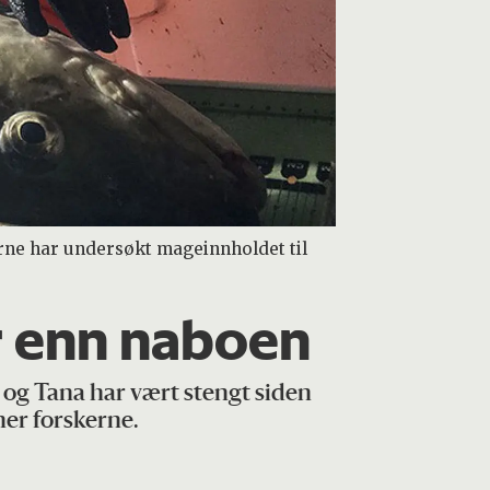
erne har undersøkt mageinnholdet til
r enn naboen
r og Tana har vært stengt siden
ner forskerne.