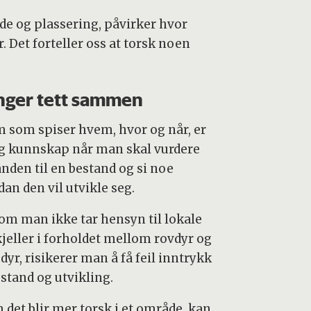
de og plassering, påvirker hvor
 Det forteller oss at torsk noen
ger tett sammen
 som spiser hvem, hvor og når, er
ig kunnskap når man skal vurdere
anden til en bestand og si noe
dan den vil utvikle seg.
om man ikke tar hensyn til lokale
kjeller i forholdet mellom rovdyr og
dyr, risikerer man å få feil inntrykk
estand og utvikling.
 det blir mer torsk i et område, kan