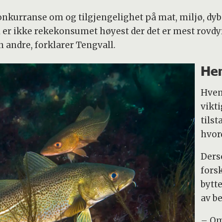
nkurranse om og tilgjengelighet på mat, miljø, dyb
er ikke rekekonsumet høyest der det er mest rovdyr.
 andre, forklarer Tengvall.
Hen
Hvem
vikt
tilst
hvor
Ders
fors
bytte
av b
– Om