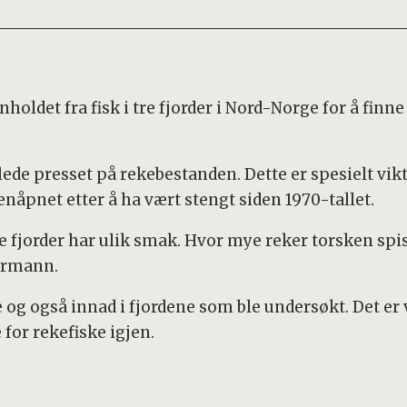
ldet fra fisk i tre fjorder i Nord-Norge for å finn
de presset på rekebestanden. Dette er spesielt vikt
nåpnet etter å ha vært stengt siden 1970-tallet.
ige fjorder har ulik smak. Hvor mye reker torsken spi
ermann.
e og også innad i fjordene som ble undersøkt. Det e
or rekefiske igjen.