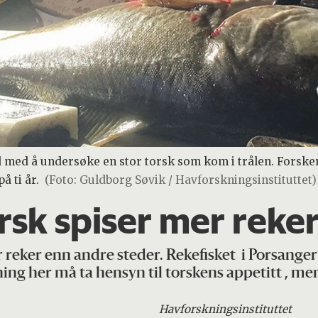
erd med å undersøke en stor torsk som kom i trålen. Forsk
å ti år.
(Foto: Guldborg Søvik / Havforskningsinstituttet)
rsk spiser mer reke
r reker enn andre steder. Rekefisket i Porsange
ning her må ta hensyn til torskens appetitt , me
Havforskningsinstituttet