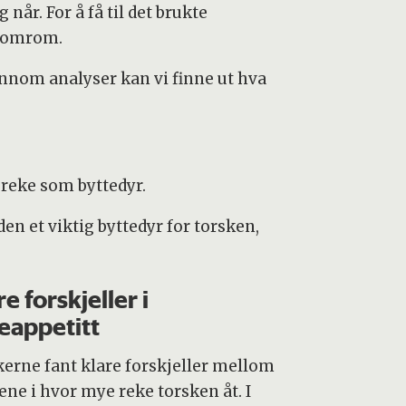
år. For å få til det brukte
llomrom.
jennom analyser kan vi finne ut hva
 reke som byttedyr.
den et viktig byttedyr for torsken,
re forskjeller i
eappetitt
kerne fant klare forskjeller mellom
ene i hvor mye reke torsken åt. I