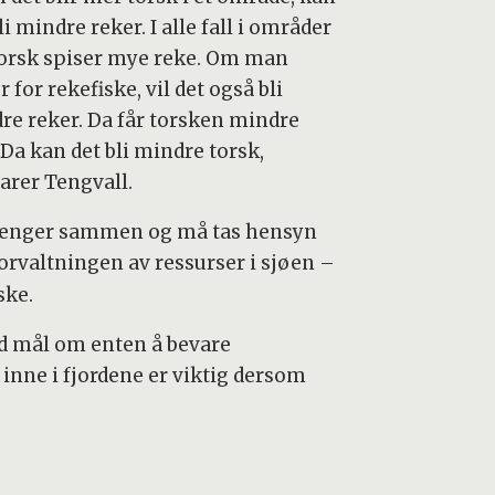
li mindre reker. I alle fall i områder
torsk spiser mye reke. Om man
 for rekefiske, vil det også bli
re reker. Da får torsken mindre
 Da kan det bli mindre torsk,
larer Tengvall.
henger sammen og må tas hensyn
 forvaltningen av ressurser i sjøen –
ske.
d mål om enten å bevare
inne i fjordene er viktig dersom