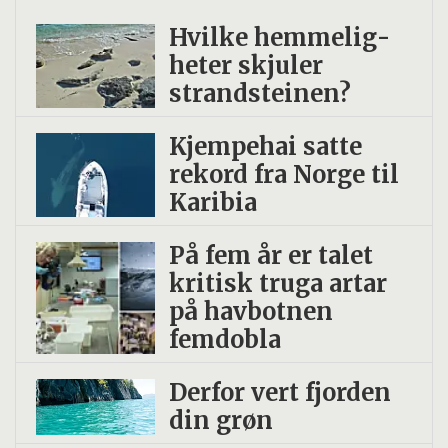
Hvilke hemmelig­
heter skjuler
strand­steinen?
Kjempehai satte
rekord fra Norge til
Karibia
På fem år er talet
kritisk truga artar
på havbotnen
femdobla
Derfor vert fjorden
din grøn