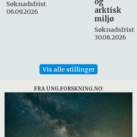
og
– fast
:
arktisk
Søknadsfrist:
miljø
16. august.
Søknadsfrist:
30.08.2026
Vis alle stillinger
FRA UNG.FORSKNING.NO: