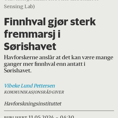
Sensing Lab)
Finnhval gjør sterk
fremmarsj i
Sørishavet
Havforskerne anslår at det kan være mange
ganger mer finnhval enn antatt i
Sørishavet.
Vibeke Lund
Pettersen
KOMMUNIKASJONSRÅDGIVER
Havforskningsinstituttet
11.05.2024 - 04:30
PUBLISERT