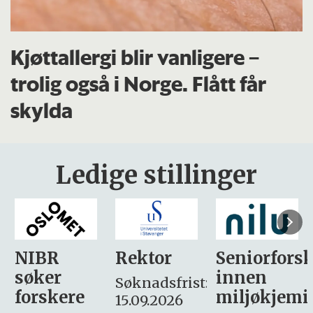
Kjøttallergi blir vanligere –
trolig også i Norge. Flått får
skylda
Ledige stillinger
Rektor
Seniorforsker
Forskning.
innen
søker
Søknadsfrist:
miljøkjemi
nyhetsjour
15.09.2026