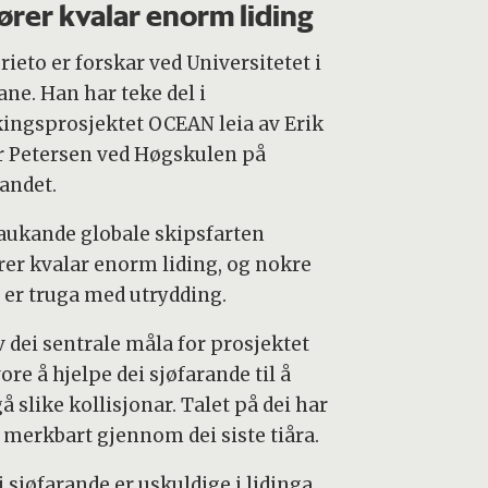
ører kvalar enorm liding
rieto er forskar ved Universitetet i
ane. Han har teke del i
kingsprosjektet OCEAN leia av Erik
r Petersen ved Høgskulen på
landet.
aukande globale skipsfarten
rer kvalar enorm liding, og nokre
r er truga med utrydding.
v dei sentrale måla for prosjektet
ore å hjelpe dei sjøfarande til å
 slike kollisjonar. Talet på dei har
 merkbart gjennom dei siste tiåra.
 sjøfarande er uskuldige i lidinga