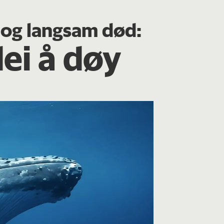
l og langsam død:
dei å døy