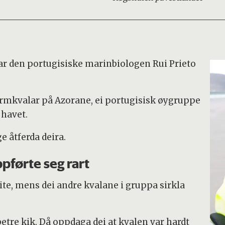
sar den portugisiske marinbiologen Rui Prieto
mkvalar på Azorane, ei portugisisk øygruppe
å havet.
e åtferda deira.
ppførte seg rart
lite, mens dei andre kvalane i gruppa sirkla
etre kik. Då oppdaga dei at kvalen var hardt