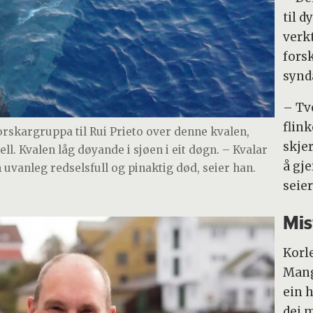
til d
verk
fors
synda
– Tv
flink
rskargruppa til Rui Prieto over denne kvalen,
skjer
l. Kvalen låg døyande i sjøen i eit døgn. – Kvalar
å gj
 uvanleg redselsfull og pinaktig død, seier han.
seier
Mis
Korle
Mang
ein h
dei 