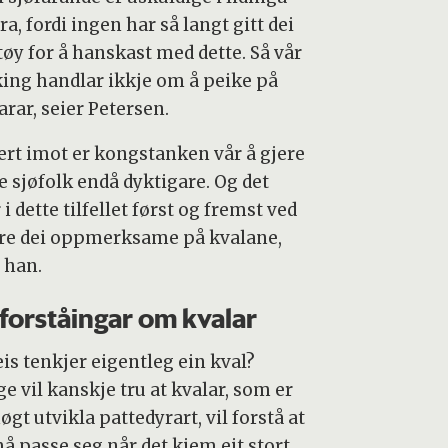
yra, fordi ingen har så langt gitt dei
tøy for å hanskast med dette. Så vår
king handlar ikkje om å peike på
rar, seier Petersen.
ert imot er kongstanken vår å gjere
e sjøfolk endå dyktigare. Og det
 i dette tilfellet først og fremst ved
ere dei oppmerksame på kvalane,
 han.
forståingar om kvalar
is tenkjer eigentleg ein kval?
e vil kanskje tru at kvalar, som er
øgt utvikla pattedyrart, vil forstå at
må passe seg når det kjem eit stort