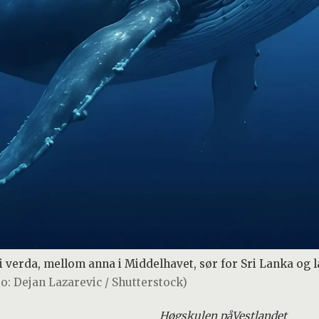
 i verda, mellom anna i Middelhavet, sør for Sri Lanka og l
to: Dejan Lazarevic / Shutterstock)
Høgskulen på
Vestlandet