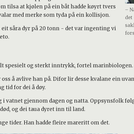
 tilsa at kjølen på ein båt hadde køyrt tvers
– Nå
valar med merke som tyda på ein kollisjon.
det
sak
 eit såra dyr på 20 tonn - det var ingenting vi
for
eto.
heilt spesielt og sterkt inntrykk, fortel marinbiologen.
oss å avlive han på. Difor lir desse kvalane ein uvan
 tid for dei å døy.
eg i vatnet gjennom dagen og natta. Oppsynsfolk føl
d, og dei taua dyret inn til land.
e tider. Han hadde fleire mareritt om det.