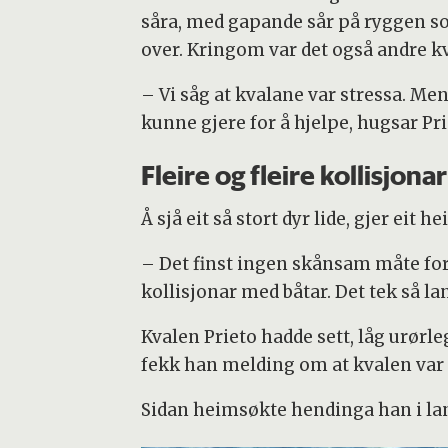
såra, med gapande sår på ryggen som
over. Kringom var det også andre k
– Vi såg at kvalane var stressa. Men
kunne gjere for å hjelpe, hugsar Pri
Fleire og fleire kollisjonar
Å sjå eit så stort dyr lide, gjer eit 
– Det finst ingen skånsam måte for 
kollisjonar med båtar. Det tek så lang
Kvalen Prieto hadde sett, låg urørl
fekk han melding om at kvalen var dø
Sidan heimsøkte hendinga han i lang