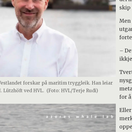
skip
Men s
utga
forte
– Det
ikkje
Tvert
nysg
estlandet forskar på maritim tryggleik. Han leiar
meta
. Lützhöft ved HVL.
(Foto: HVL/Terje Rudi)
for å
Eller
merk
oppe 