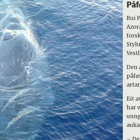
Påf
Rui P
Azor
fors
Styh
Vest
Den 
påfø
arta
Eit a
har v
unngå
auka
– Dei