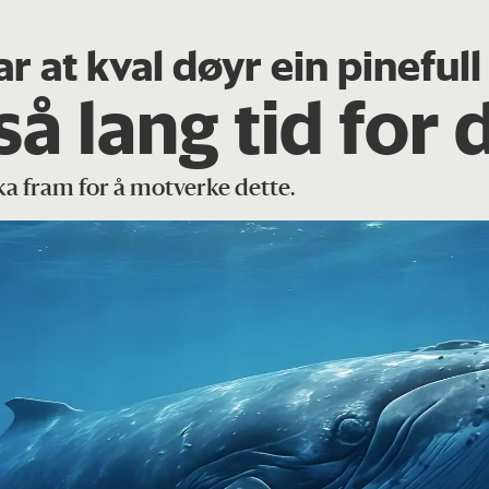
ar at kval døyr ein pineful
så lang tid for 
ska fram for å motverke dette.