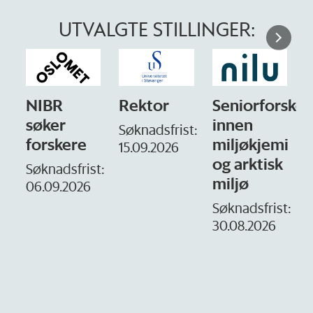
UTVALGTE STILLINGER:
Rektor
Seniorforsker
Forskning.no
innen
søker
Søknadsfrist:
miljøkjemi
nyhetsjournal
i
15.09.2026
og arktisk
– fast
t:
miljø
Søknadsfrist:
16. august.
Søknadsfrist:
30.08.2026
D
1