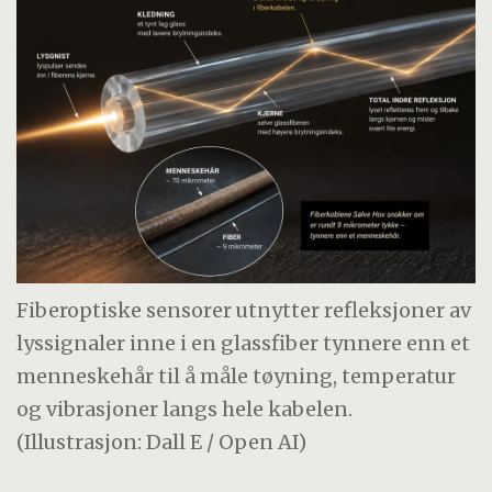
Fiberoptiske sensorer utnytter refleksjoner av
lyssignaler inne i en glassfiber tynnere enn et
menneskehår til å måle tøyning, temperatur
og vibrasjoner langs hele kabelen.
(Illustrasjon: Dall E / Open AI)