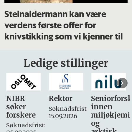
Steinaldermann kan være
verdens første offer for
knivstikking som vi kjenner til
Ledige stillinger
Rektor
Seniorforsker
Forskning.
innen
søker
Søknadsfrist:
miljøkjemi
nyhetsjour
15.09.2026
og
– fast
:
arktisk