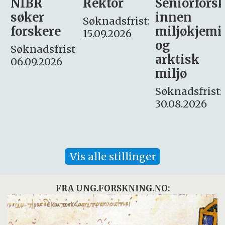
Rektor
Seniorforsker
Forskning.
innen
søker
Søknadsfrist:
miljøkjemi
nyhetsjour
15.09.2026
og
– fast
:
arktisk
Søknadsfrist:
miljø
16. august.
Søknadsfrist:
30.08.2026
Vis alle stillinger
FRA UNG.FORSKNING.NO: