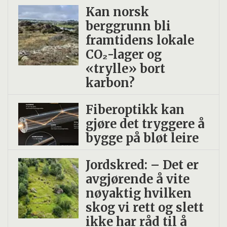
Kan norsk
berggrunn bli
framtidens lokale
CO₂-lager og
«trylle» bort
karbon?
Fiberoptikk kan
gjøre det tryggere å
bygge på bløt leire
Jordskred: – Det er
avgjørende å vite
nøyaktig hvilken
skog vi rett og slett
ikke har råd til å