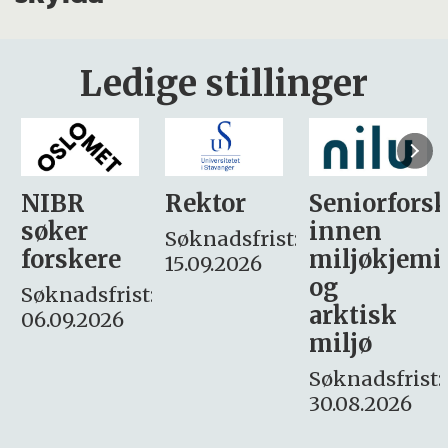
Ledige stillinger
Rektor
Seniorforsker
Forskning.
innen
søker
Søknadsfrist:
miljøkjemi
nyhetsjour
15.09.2026
og
– fast
:
arktisk
Søknadsfrist:
miljø
16. august.
Søknadsfrist:
30.08.2026