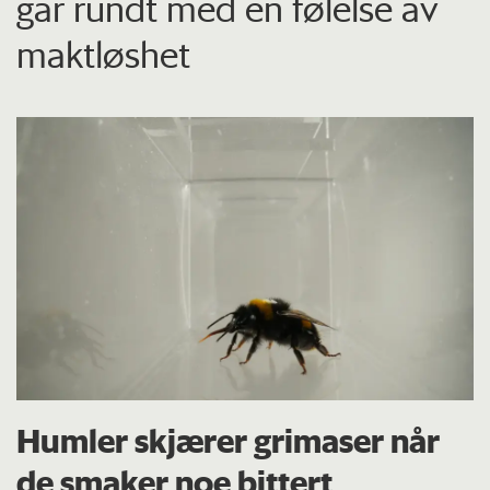
går rundt med en følelse av
maktløshet
Humler skjærer grimaser når
de smaker noe bittert