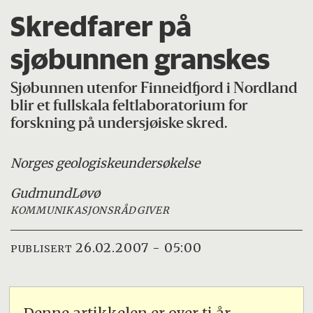
Skredfarer på
sjøbunnen granskes
Sjøbunnen utenfor Finneidfjord i Nordland
blir et fullskala feltlaboratorium for
forskning på undersjøiske skred.
Norges geologiske
undersøkelse
Gudmund
Løvø
KOMMUNIKASJONSRÅDGIVER
26.02.2007 - 05:00
PUBLISERT
Denne artikkelen er over ti år