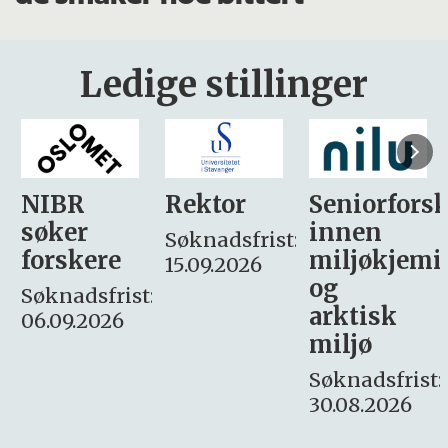
Ledige stillinger
Rektor
Seniorforsker
Forskning.
innen
søker
Søknadsfrist:
miljøkjemi
nyhetsjour
15.09.2026
og
– fast
:
arktisk
Søknadsfrist:
miljø
16. august.
Søknadsfrist:
30.08.2026