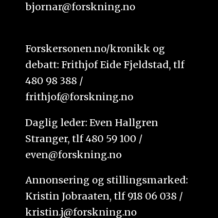
bjornar@forskning.no
Forskersonen.no/kronikk og
debatt: Frithjof Eide Fjeldstad, tlf
480 98 388 /
frithjof@forskning.no
Daglig leder: Even Hallgren
Stranger, tlf 480 59 100 /
even@forskning.no
Annonsering og stillingsmarked:
Kristin Jobraaten, tlf 918 06 038 /
kristin.j@forskning.no