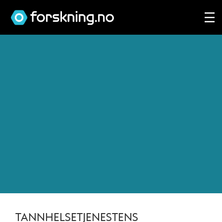
Tag:
tenner
TANNHELSETJENESTENS