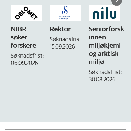
Rektor
Seniorforsker
Forskning.no
innen
søker
Søknadsfrist:
miljøkjemi
nyhetsjournal
i
15.09.2026
og arktisk
– fast
t:
miljø
Søknadsfrist:
16. august.
Søknadsfrist:
30.08.2026
D
1