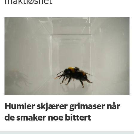
maktløshet
Humler skjærer grimaser når
de smaker noe bittert