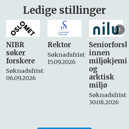
Ledige stillinger
Rektor
Seniorforsker
Forskning.
innen
søker
Søknadsfrist:
miljøkjemi
nyhetsjour
15.09.2026
og
– fast
:
arktisk
Søknadsfrist:
miljø
16. august.
Søknadsfrist:
30.08.2026