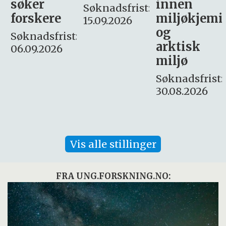
innen
søker
Søknadsfrist:
miljøkjemi
nyhetsjour
15.09.2026
og
– fast
:
arktisk
Søknadsfrist:
miljø
16. august.
Søknadsfrist:
30.08.2026
Vis alle stillinger
FRA UNG.FORSKNING.NO: