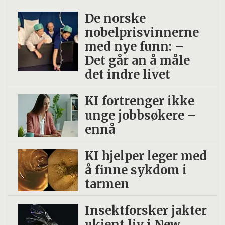
De norske
nobelprisvinnerne
med nye funn: –
Det går an å måle
det indre livet
KI fortrenger ikke
unge jobbsøkere –
ennå
KI hjelper leger med
å finne sykdom i
tarmen
Insekt­forsker jakter
ukjent liv i New