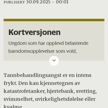
30.09.2025 - 00:01
PUBLISERT
Kortversjonen
Ungdom som har opplevd belastende
barndomsopplevelser som vold,
skilsmisse, overgrep eller mobbing har
vesentlig høyere sannsynlighet for å ha
tannbehandlingsangst sammenlignet med
Tannbehandlingsangst er en intens
ungdom som ikke har slike opplevelser.
frykt. Den kan kjennetegnes av
katastrofetanker, hjertebank, svetting,
Studien er basert på data fra HUNT med
svimmelhet, uvirkelighetsfølelse eller
svar fra over 5.800 ungdommer i alderen
kvalme.