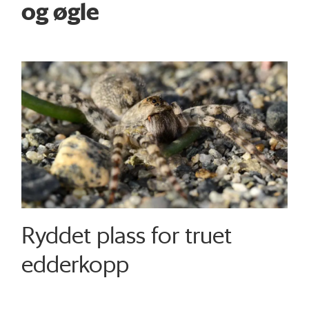
og øgle
Ryddet plass for truet
edderkopp