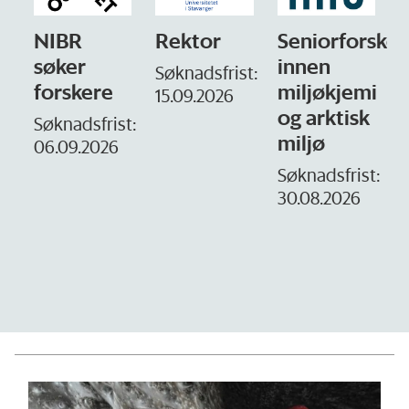
Rektor
Seniorforsker
Forskning.no
innen
søker
Søknadsfrist:
miljøkjemi
nyhetsjournal
i
15.09.2026
og arktisk
– fast
t:
miljø
Søknadsfrist:
16. august.
Søknadsfrist:
30.08.2026
D
1