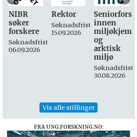
NIBR
Rektor
Seniorforsk
søker
innen
Søknadsfrist:
forskere
miljøkjemi
15.09.2026
og
Søknadsfrist:
arktisk
06.09.2026
miljø
Søknadsfrist:
30.08.2026
Vis alle stillinger
FRA UNG.FORSKNING.NO: