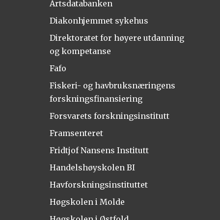
Artsdatabanken
Diakonhjemmet sykehus
Direktoratet for høyere utdanning
og kompetanse
Fafo
Fiskeri- og havbruksnæringens
forskningsfinansiering
Forsvarets forskningsinstitutt
Framsenteret
Fridtjof Nansens Institutt
Handelshøyskolen BI
Havforskningsinstituttet
Høgskolen i Molde
Høgskolen i Østfold