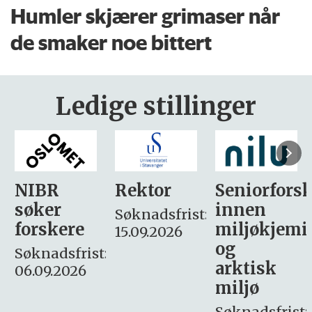
Humler skjærer grimaser når
de smaker noe bittert
Ledige stillinger
Rektor
Seniorforsker
Forskning.
innen
søker
Søknadsfrist:
miljøkjemi
nyhetsjour
15.09.2026
og
– fast
:
arktisk
Søknadsfrist:
miljø
16. august.
Søknadsfrist: