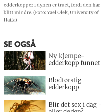
edderkopper i dynen er truet, fordi den har
blitt mindre. (Foto: Yael Olek, University of
Haifa)
SE OGSÅ
Ny kjempe-
edderkopp funnet
Blodtørstig
edderkopp
Blir det sex i dag -
eller døden?