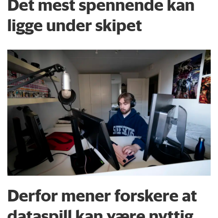
Det mest spennende kan
ligge under skipet
Derfor mener forskere at
dataspill kan være nyttig