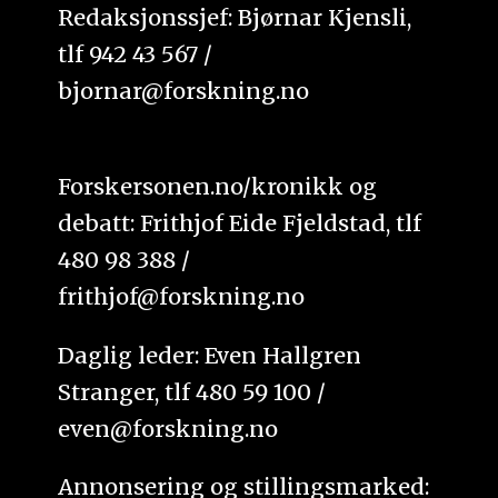
Redaksjonssjef: Bjørnar Kjensli,
tlf 942 43 567 /
bjornar@forskning.no
Forskersonen.no/kronikk og
debatt: Frithjof Eide Fjeldstad, tlf
480 98 388 /
frithjof@forskning.no
Daglig leder: Even Hallgren
Stranger, tlf 480 59 100 /
even@forskning.no
Annonsering og stillingsmarked: