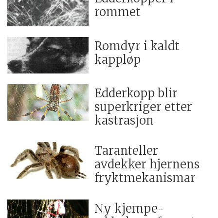
rommet
Romdyr i kaldt
kappløp
Edderkopp blir
superkriger etter
kastrasjon
Taranteller
avdekker hjernens
fryktmekanismar
Ny kjempe-