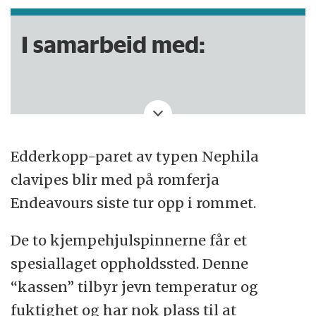
I samarbeid med:
Denne saken er produsert av NRK.
Edderkopp-paret av typen Nephila
clavipes blir med på romferja
Endeavours siste tur opp i rommet.
De to kjempehjulspinnerne får et
spesiallaget oppholdssted. Denne
“kassen” tilbyr jevn temperatur og
fuktighet og har nok plass til at