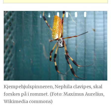
Kjempehjulspinneren, Nephila clavipes, skal
forskes på i rommet. (Foto: Maximus Aurelius,
Wikimedia commons)