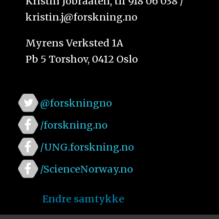
Kristin Jobraaten, tlf 918 06 038 /
kristin.j@forskning.no
Myrens Verksted 1A
Pb 5 Torshov, 0412 Oslo
@forskningno
/forskning.no
/UNG.forskning.no
/ScienceNorway.no
Endre samtykke