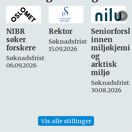
Rektor
Seniorforsker
Forskning.
innen
søker
Søknadsfrist:
miljøkjemi
nyhetsjour
15.09.2026
og
– fast
:
arktisk
Søknadsfrist:
miljø
16. august.
Søknadsfrist:
30.08.2026
Vis alle stillinger