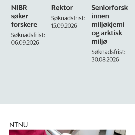
Rektor
Seniorforsker
Forskning.no
innen
søker
Søknadsfrist:
miljøkjemi
nyhetsjournal
i
15.09.2026
og arktisk
– fast
t:
miljø
Søknadsfrist:
16. august.
Søknadsfrist:
30.08.2026
D
1
NTNU