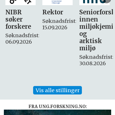
Rektor
Seniorforsker
Forskning.
innen
søker
Søknadsfrist:
miljøkjemi
nyhetsjour
15.09.2026
og
– fast
:
arktisk
Søknadsfrist:
miljø
16. august.
Søknadsfrist:
30.08.2026
Vis alle stillinger
FRA UNG.FORSKNING.NO: