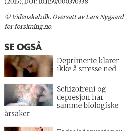
(2015), DOI: 10.1159/000370338
© Videnskab.dk. Oversatt av Lars Nygaard
for forskning.no.
SE OGSÅ
Deprimerte klarer
ikke å stresse ned
Schizofreni og
depresjon har
samme biologiske
årsaker