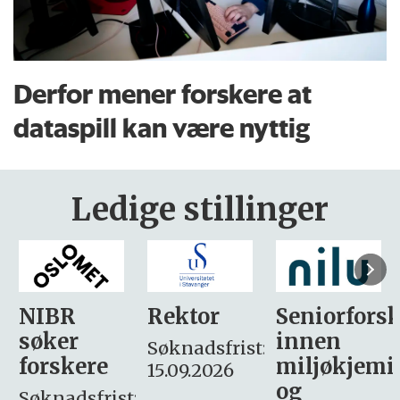
Derfor mener forskere at
dataspill kan være nyttig
Ledige stillinger
Rektor
Seniorforsker
Forskning.
innen
søker
Søknadsfrist:
miljøkjemi
nyhetsjour
15.09.2026
og
– fast
: