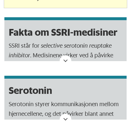
Fakta om SSRI-medisiner
SSRI står for
selective serotonin reuptake
inhibitor
. Medisinene virker ved å påvirke
kroppens opptak av hormonet serotonin.
Det gjør at mengden serotonin øker.
Serotonin
Preparater har to mekanismer:
Serotonin styrer kommunikasjonen mellom
De øker mengden av serotonin mellom
hjernecellene, og det påvirker blant annet
hjernecellene. Det har betydning for
stemningsleiet.
stemningsleiet.