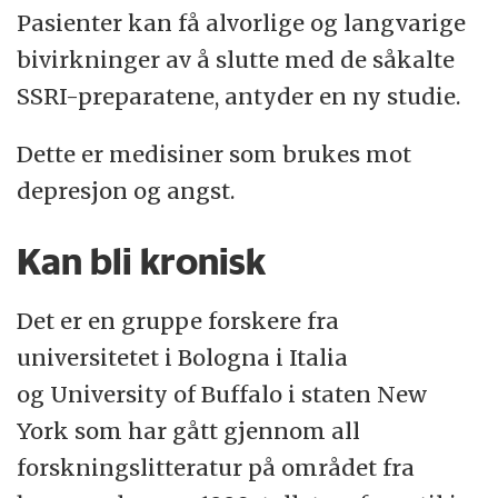
Pasienter kan få alvorlige og langvarige
Når man slutter med preparatene, må
De bedrer stresstoleransen fordi kroppen
bivirkninger av å slutte med de såkalte
hjernen venne seg til et lavere innhold av
produserer mindre kortisol. Kortisol er et
SSRI-preparatene, antyder en ny studie.
serotonin, noe som kan gi bivirkninger.
stresshormon.
Dette er medisiner som brukes mot
I 2013 ble 300.000 dansker behandlet med
depresjon og angst.
SSRI, ifølge tall fra Statens Serum Institut.
SSRI-preparater brukes til behandling av
Kan bli kronisk
både depresjon og angst.
Det er en gruppe forskere fra
Kilder: Poul Videbech, Statens Serum Institut,
universitetet i Bologna i Italia
Depressionsforeningen.dk
og University of Buffalo i staten New
York som har gått gjennom all
forskningslitteratur på området fra