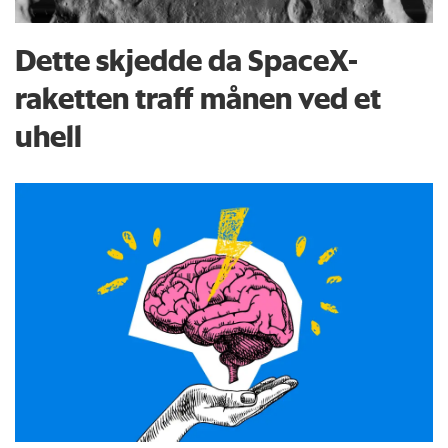
Dette skjedde da SpaceX-
raketten traff månen ved et
uhell