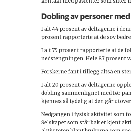
kontakt med pasienter som sliter 
Dobling av personer me
I alt 44 prosent av deltagerne i d
prosent rapporterte at de sov bedre
I alt 75 prosent rapporterte at de 
nedstengningen. Hele 87 prosent 
Forskerne fant i tillegg altså en st
I alt 20 prosent av deltagerne op
dobling sammenlignet med før pand
kjennes så tydelig at den går utov
Nedgangen i fysisk aktivitet som fo
Selskapet som står bak et kjent ak
aktiviteten blant brukerne som spen