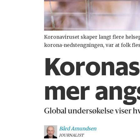
Koronaviruset skaper langt flere helse
korona-nedstengningen, var at folk fl
Koronast
mer angs
Global undersøkelse viser h
Bård
Amundsen
JOURNALIST