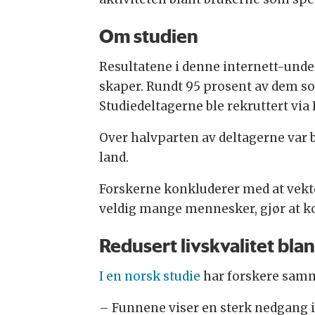
Om studien
Resultatene i denne internett-und
skaper. Rundt 95 prosent av dem som
Studiedeltagerne ble rekruttert via F
Over halvparten av deltagerne var b
land.
Forskerne konkluderer med at vektø
veldig mange mennesker, gjør at ko
Redusert livskvalitet bl
I en norsk studie
har forskere sam
– Funnene viser en sterk nedgang i