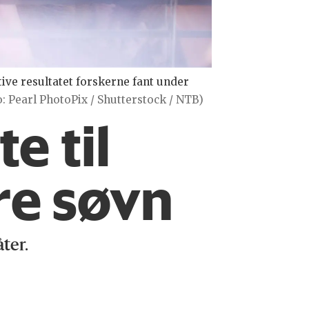
ive resultatet forskerne fant under
o: Pearl PhotoPix / Shutterstock / NTB)
e til
re søvn
ter.