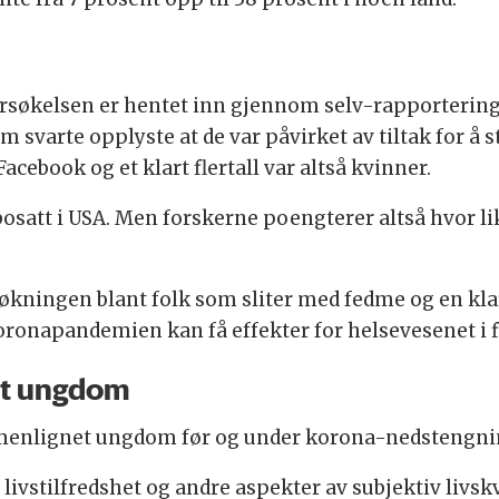
ersøkelsen er hentet inn gjennom selv-rapporterin
 svarte opplyste at de var påvirket av tiltak for å
acebook og et klart flertall var altså kvinner.
osatt i USA. Men forskerne poengterer altså hvor li
kningen blant folk som sliter med fedme og en kla
ronapandemien kan få effekter for helsevesenet i f
ant ungdom
menlignet ungdom før og under korona-nedstengnin
 livstilfredshet og andre aspekter av subjektiv liv