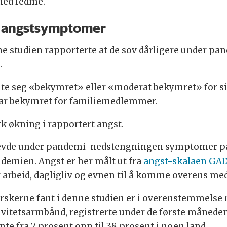
med fedme.
d angstsymptomer
enne studien rapporterte at de sov dårligere under 
.
følte seg «bekymret» eller «moderat bekymret» for s
var bekymret for familiemedlemmer.
erk økning i rapportert angst.
plevde under pandemi-nedstengningen symptomer på 
emien. Angst er her målt ut fra
angst-skalaen GA
er arbeid, dagligliv og evnen til å komme overens m
rskerne fant i denne studien er i overenstemmelse m
tivitetsarmbånd, registrerte under de første måned
te fra 7 prosent opp til 38 prosent i noen land.