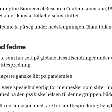
ington Biomedical Research Center i Louisiana, USA
et amerikanske folkehelseinstituttet.
fedme la på seg under nedstengningen. Blant folk 
med fedme
ste som har sett på globale livsstilsendringer under
ittespredning.
 reagerte ganske likt på pandemien.
være spesielt alvorlig for mennesker som sliter me
 med på den psykiske helsen til denne gruppen, båd
l i en situasjon med fare for smittespredning, benyt