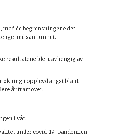
g, med de begrensningene det
 stenge ned samfunnet.
ke resultatene ble, uavhengig av
r økning i opplevd angst blant
lere år framover.
gen i vår.
skvalitet under covid-19-pandemien