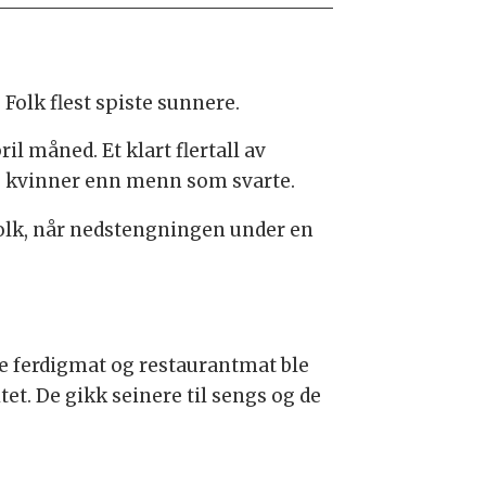
olk flest spiste sunnere.
il måned. Et klart flertall av
ere kvinner enn menn som svarte.
folk, når nedstengningen under en
re ferdigmat og restaurantmat ble
tet. De gikk seinere til sengs og de