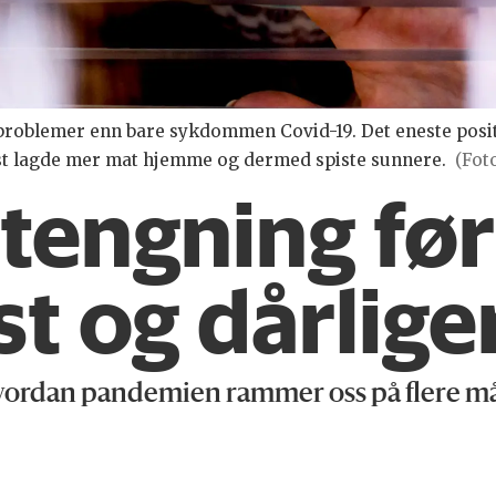
problemer enn bare sykdommen Covid-19. Det eneste posit
est lagde mer mat hjemme og dermed spiste sunnere.
(Fot
engning ført
t og dårlige
vordan pandemien rammer oss på flere må