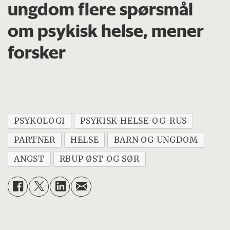
ungdom flere spørsmål
BUP Porsgrunn.
om psykisk helse, mener
forsker
PSYKOLOGI
PSYKISK-HELSE-OG-RUS
PARTNER
HELSE
BARN OG UNGDOM
ANGST
RBUP ØST OG SØR