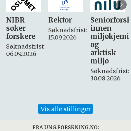
Rektor
Seniorforsker
Forskning.
innen
søker
Søknadsfrist:
miljøkjemi
nyhetsjour
15.09.2026
og
– fast
:
arktisk
Søknadsfrist:
miljø
16. august.
Søknadsfrist:
30.08.2026
Vis alle stillinger
FRA UNG.FORSKNING.NO: