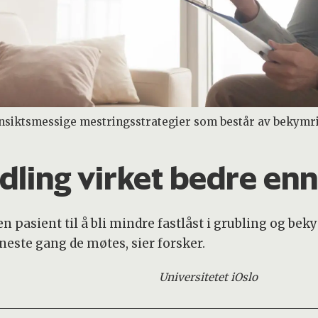
nsiktsmessige mestringsstrategier som består av bekymrin
ling virket bedre enn
n pasient til å bli mindre fastlåst i grubling og be
neste gang de møtes, sier forsker.
Universitetet i
Oslo