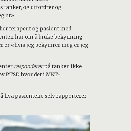
 tanker, og utfordrer og
eg ut».
obber terapeut og pasient med
ienten har om å bruke bekymring
r er «hvis jeg bekymrer meg er jeg
ienter
responderer
på tanker, ikke
 av PTSD hvor det i MKT-
på hva pasientene selv rapporterer