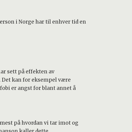
rson i Norge har til enhver tid en
r sett på effekten av
 Det kan for eksempel være
obi er angst for blant annet å
mest på hvordan vi tar imot og
ohanson kaller dette