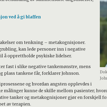
jon ved å gi blaffen
takelser om tenkning – metakognisjoner.
rubling, kan lede personer inn i negative
il å opprettholde psykiske lidelser.
ter fast i slike negative tankemønstre, mens
Dok
og plass tankene får, forklarer Johnson.
Joh
iprosessene og hvordan angsten opplevdes i
ge målinger kunne de skille mellom pasienter; hvord
tive tanker og metakognisjoner gjør en forskjell for
pet av terapien.