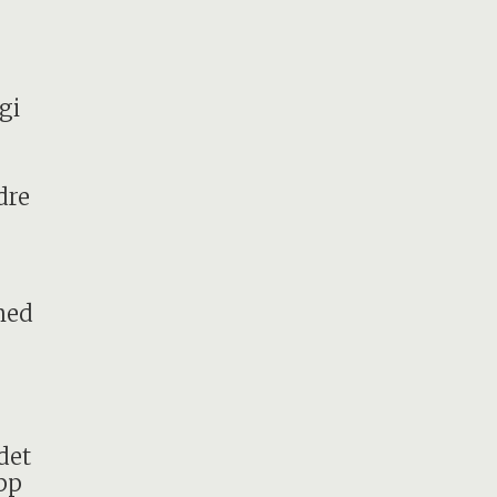
gi
dre
med
det
pp