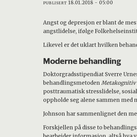
18.01.2018 - 05:00
PUBLISERT
Angst og depresjon er blant de mest
angstlidelse, ifølge Folkehelseinstit
Likevel er det uklart hvilken beha
Moderne behandling
Doktorgradsstipendiat Sverre Urnes
behandlingsmetoden
Metakognitiv 
posttraumatisk stresslidelse, sosia
oppholde seg alene sammen med 
Johnson har sammenlignet den meta
Forskjellen på disse to behandling
bearbeider informasjon, altså hva vi