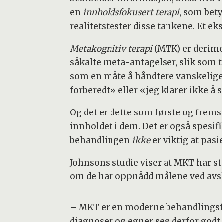
en
innholdsfokusert terapi
, som bet
realitetstester disse tankene. Et 
Metakognitiv terapi
(MTK) er derim
såkalte meta-antagelser, slik som 
som en måte å håndtere vanskelige 
forberedt» eller «jeg klarer ikke 
Og det er dette som første og frems
innholdet i dem. Det er også spesif
behandlingen
ikke
er viktig at pas
Johnsons studie viser at MKT har st
om de har oppnådd målene ved avsl
– MKT er en moderne behandlingsfo
diagnoser og egner seg derfor godt