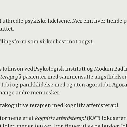
 utbredte psykiske lidelsene. Mer enn hver tiende pe
uttet.
ndlingsform som virker best mot angst.
 Johnson ved Psykologisk institutt og Modum Bad ha
terapi
på pasienter med sammensatte angstlidelser.
l fobi og panikklidelse med og uten agorafobi. Agoraf
mange andre mennesker.
kognitive terapien med kognitiv atferdsterapi.
sformene er at
kognitiv atferdsterapi
(KAT) fokuserer 
 føler, mener, tenker, tror, finner ut av og husker. J