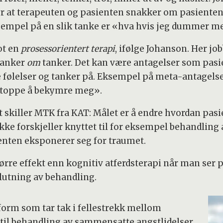
yr at terapeuten og pasienten snakker om pasientens
eksempel på en slik tanke er «hva hvis jeg dummer m
ot en
prosessorientert terapi
, ifølge Johanson. Her j
tanker
om
tanker. Det kan være antagelser som pas
følelser og tanker på. Eksempel på meta-antagelse
å stoppe å bekymre meg».
t skiller MTK fra KAT: Målet er å endre hvordan pas
ikke forskjeller knyttet til for eksempel behandling
ienten eksponerer seg for traumet.
ørre effekt enn kognitiv atferdsterapi når man ser 
utning av behandling.
rm som tar tak i fellestrekk mellom
 til behandling av sammensatte angstlidelser,