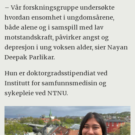
sosiale ferdigheter og styrker
– Vår forskningsgruppe undersøkte
motstandskraft.
hvordan ensomhet i ungdomsårene,
Samarbeid på tvers av sektorer – med
både alene og i samspill med lav
skolene i en sentral rolle – er viktig for å
motstandskraft, påvirker angst og
skape inkluderende miljøer og bedre
depresjon i ung voksen alder, sier Nayan
psykisk helse på både kort og lang sikt.
Deepak Parlikar.
Kortversjonen er laget av kunstig
Hun er doktorgradsstipendiat ved
intelligens. Deretter er den sjekket av
Institutt for samfunnsmedisin og
artikkelforfatter.
sykepleie ved NTNU.