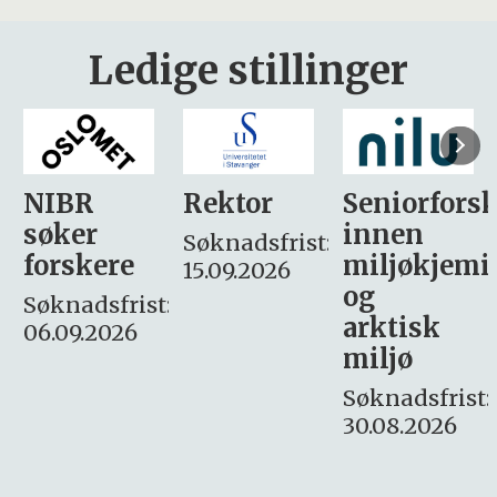
Ledige stillinger
Rektor
Seniorforsker
Forskning.
innen
søker
Søknadsfrist:
miljøkjemi
nyhetsjour
15.09.2026
og
– fast
:
arktisk
Søknadsfrist:
miljø
16. august.
Søknadsfrist:
30.08.2026