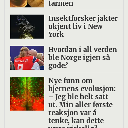
tarmen
Insekt­forsker jakter
ukjent liv i New
York
Hvordan i all verden
ble Norge igjen så
gode?
Nye funn om
hjernens evolusjon:
– Jeg ble helt satt
ut. Min aller første
reaksjon var å
tenke, kan dette