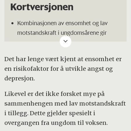
Kortversjonen
Kombinasjonen av ensomhet og lav
motstandskraft i ungdomsårene gir
betydelig økt risiko for angst og
depresjon i ung voksen alder, viser en ny
Det har lenge vært kjent at ensomhet er
studie fra NTNU.
en risikofaktor for å utvikle angst og
Ungdommer med begge deler er langt
depresjon.
mer utsatt enn dem som bare opplever
én av disse faktorene.
Likevel er det ikke forsket mye på
sammenhengen med lav motstandskraft
Tidlig identifisering og forebygging er
i tillegg. Dette gjelder spesielt i
avgjørende, blant annet gjennom
overgangen fra ungdom til voksen.
screening og programmer som bygger