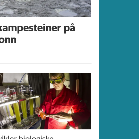
 kampesteiner på
tonn
ikler biologiske