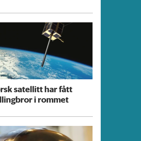
sk satellitt har fått
illingbror i rommet