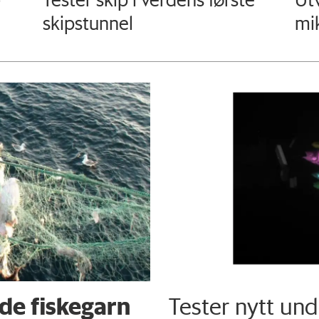
skipstunnel
mi
de fiskegarn
Tester nytt un