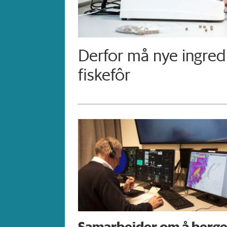
Derfor må nye ingredi
fiskefôr
Samarbeider om å berg