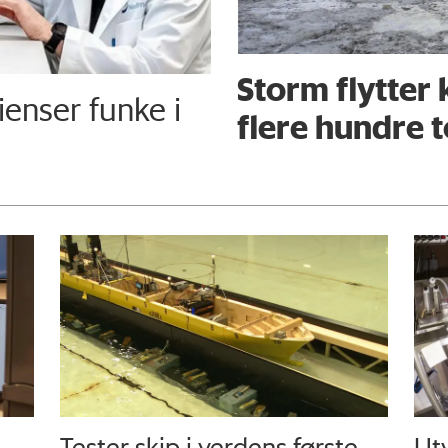
Storm flytter
enser funke i
flere hundre 
e
Tester skip i verdens første
Utv