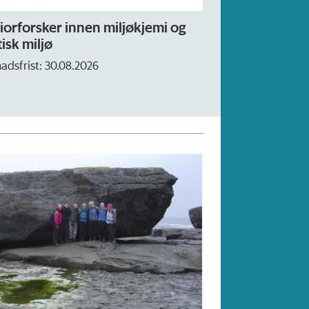
en miljøkjemi og
Forskning.no søker nyhetsjo
– fast
26
Søknadsfrist: 16. august.