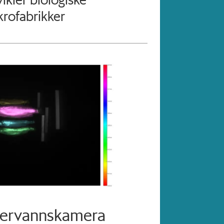
krofabrikker
dervannskamera