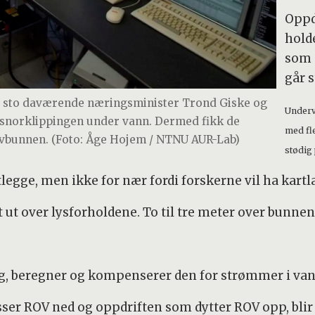
Oppd
hold
som 
går s
s sto daværende næringsminister Trond Giske og
Underv
 snorklippingen under vann. Dermed fikk de
med fle
avbunnen. (Foto: Åge Hojem / NTNU AUR-Lab)
stødig 
egge, men ikke for nær fordi forskerne vil ha kart
 ut over lysforholdene. To til tre meter over bunnen
, beregner og kompenserer den for strømmer i vanne
r ROV ned og oppdriften som dytter ROV opp, blir 