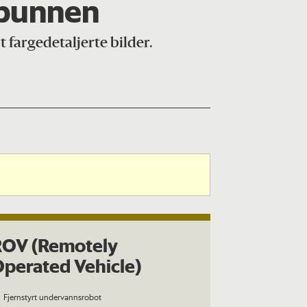
vbunnen
 fargedetaljerte bilder.
ROV (Remotely
perated Vehicle)
Fjernstyrt undervannsrobot