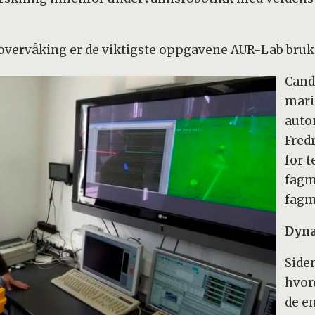
overvåking er de viktigste oppgavene AUR-Lab bruke
Cande
mari
auto
Fredr
for 
fagm
fagm
Dyna
Side
hvor
de e