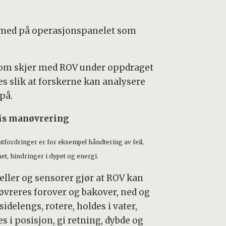
t med på operasjonspanelet som
som skjer med ROV under oppdraget
es slik at forskerne kan analysere
på.
is manøvrering
tfordringer er for eksempel håndtering av feil,
et, hindringer i dypet og energi.
eller og sensorer gjør at ROV kan
vreres forover og bakover, ned og
sidelengs, rotere, holdes i vater,
s i posisjon, gi retning, dybde og