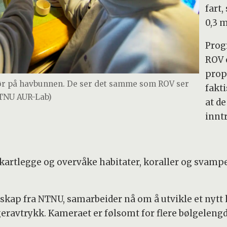
fart
0,3 m
Prog
ROV 
prop
ør på havbunnen. De ser det samme som ROV ser
fakti
TNU AUR-Lab)
at d
inntr
 kartlegge og overvåke habitater, koraller og svamp
lskap fra NTNU, samarbeider nå om å utvikle et ny
eravtrykk. Kameraet er følsomt for flere bølgelengd