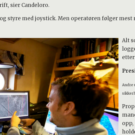
ift, sier Candeloro.
 og styre med joystick. Men operatøren følger mes
Alt 
logg
etter
Pres
Andre u
sikkerh
Prop
manø
opp, 
holde