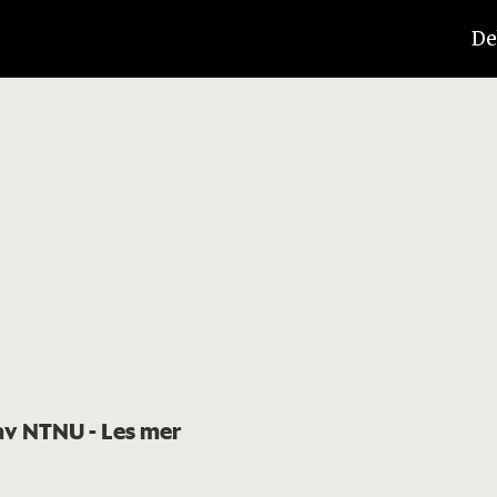
De
t av NTNU
- Les mer