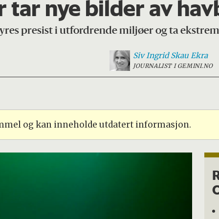
 tar nye bilder av ha
s presist i utfordrende miljøer og ta ekstremt
Siv Ingrid
Skau Ekra
JOURNALIST I GEMINI.NO
ammel og kan inneholde utdatert informasjon.
O