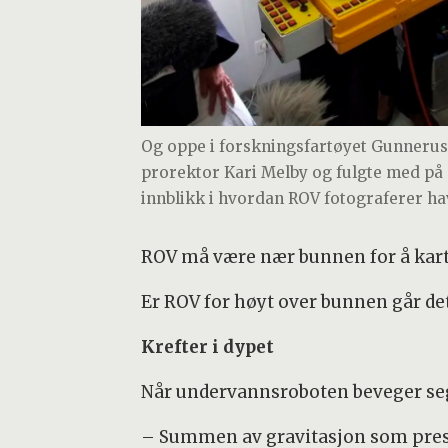
Og oppe i forskningsfartøyet Gunneru
prorektor Kari Melby og fulgte med på
innblikk i hvordan ROV fotograferer h
ROV må være nær bunnen for å kartl
Er ROV for høyt over bunnen går det
Krefter i dypet
Når undervannsroboten beveger seg
– Summen av gravitasjon som presse