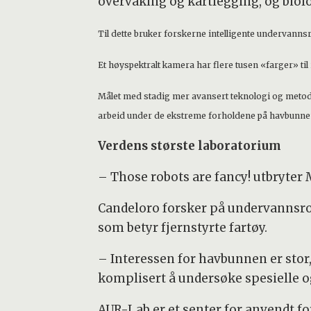
overvåking og kartlegging, og biolo
Til dette bruker forskerne intelligente undervann
Et høyspektralt kamera
har flere tusen «farger» ti
Målet med stadig mer avansert teknologi og metoder
arbeid under de ekstreme forholdene på havbunne
Verdens største laboratorium
– Those robots are fancy! utbryter
Candeloro forsker på undervannsr
som betyr fjernstyrte fartøy.
– Interessen for havbunnen er stor,
komplisert å undersøke spesielle o
AUR-Lab er et senter for anvendt 