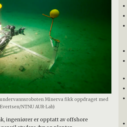
 undervannsroboten Minerva fikk oppdraget med
i Evertsen/NTNU AUR-Lab)
ak, ingeniører er opptatt av offshore