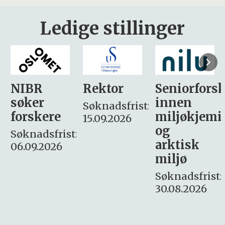
Ledige stillinger
Rektor
Seniorforsker
Forskning.
innen
søker
Søknadsfrist:
miljøkjemi
nyhetsjour
15.09.2026
og
– fast
:
arktisk
Søknadsfrist:
miljø
16. august.
Søknadsfrist:
30.08.2026