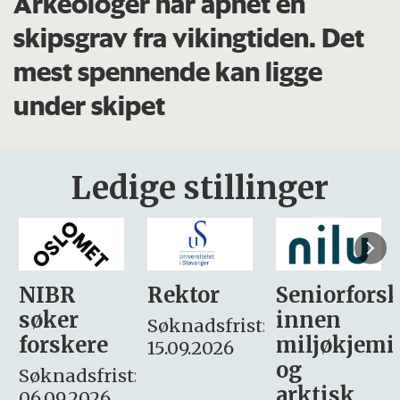
Arkeologer har åpnet en
skipsgrav fra vikingtiden. Det
mest spennende kan ligge
under skipet
Ledige stillinger
Rektor
Seniorforsker
Forskning.
innen
søker
Søknadsfrist:
miljøkjemi
nyhetsjour
15.09.2026
og
– fast
:
arktisk