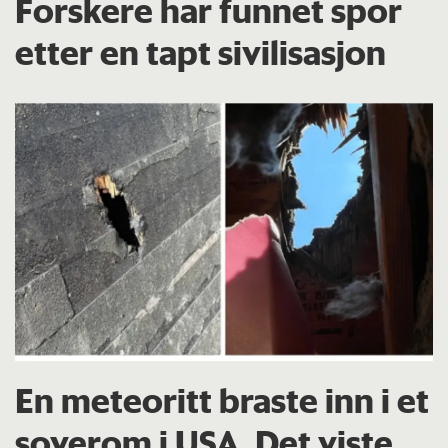
Forskere har funnet spor
etter en tapt sivilisasjon
En meteoritt braste inn i et
soverom i USA. Det viste