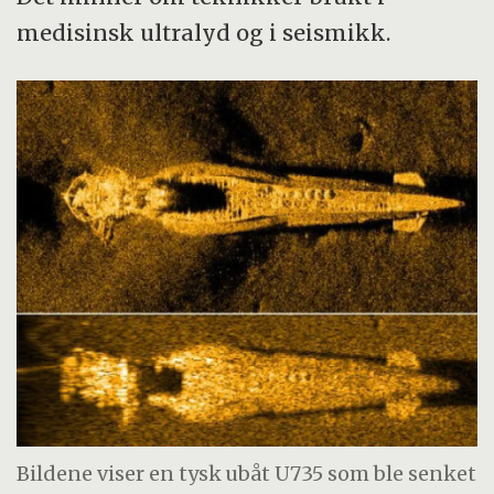
medisinsk ultralyd og i seismikk.
Bildene viser en tysk ubåt U735 som ble senket