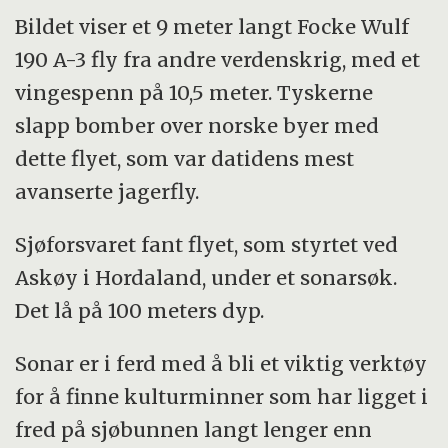
offshoreaktivitet (f.eks. vindmøller),
Bildet viser et 9 meter langt Focke Wulf
overvåke marint liv.
190 A-3 fly fra andre verdenskrig, med et
vingespenn på 10,5 meter. Tyskerne
Prinsippet for SAS er å konstruere en stor
slapp bomber over norske byer med
antenne ved å sette sammen flere
dette flyet, som var datidens mest
sonarpulser fra en liten antenne som flyttes
avanserte jagerfly.
langs en bane. Store antenner gir skarpere
bilder og mer detaljrikdom.
Sjøforsvaret fant flyet, som styrtet ved
Askøy i Hordaland, under et sonarsøk.
SAS gir høyoppløselige, svært detaljerte
Det lå på 100 meters dyp.
avbildninger av objekter på sjøbunn, med
svært nøyaktig plassering.
Sonar er i ferd med å bli et viktig verktøy
for å finne kulturminner som har ligget i
For å få klare sonarbilder benyttes svært
fred på sjøbunnen langt lenger enn