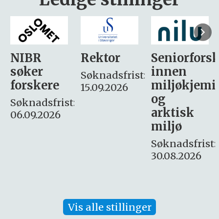
Rektor
Seniorforsker
Forskning.
innen
søker
Søknadsfrist:
miljøkjemi
nyhetsjour
15.09.2026
og
– fast
:
arktisk
Søknadsfrist:
miljø
16. august.
Søknadsfrist:
30.08.2026
Vis alle stillinger