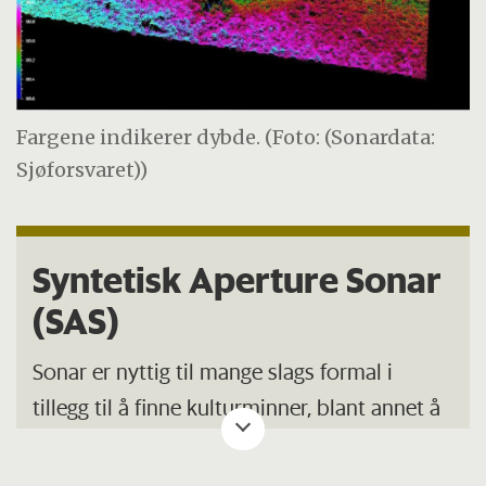
Fargene indikerer dybde. (Foto: (Sonardata:
Sjøforsvaret))
Syntetisk Aperture Sonar
(SAS)
Sonar er nyttig til mange slags formal i
tillegg til å finne kulturminner, blant annet å
finne sjøminer, kartlegge ressurser under
vann (olje og gass) eller for annen