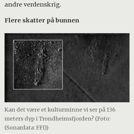
avansert signalbehandling utviklet av FFI.
andre verdenskrig.
I tillegg er det en fordel om
Flere skatter på bunnen
undervannsfarkosten som bærer sonaren er
stabil, havmiljøet forholdsvis kjent, og
navigasjonen nøyaktig.
Undervannsfarkosten HUGIN har fire
mottakerantenner – to på hver side, slik at
den kan ta høyoppløselige bilder og
samtidig kartlegge høyden på det den tar
bilder av.
Kan det være et kulturminne vi ser på 136
meters dyp i Trondheimsfjorden? (Foto:
(Sonardata: FFI))