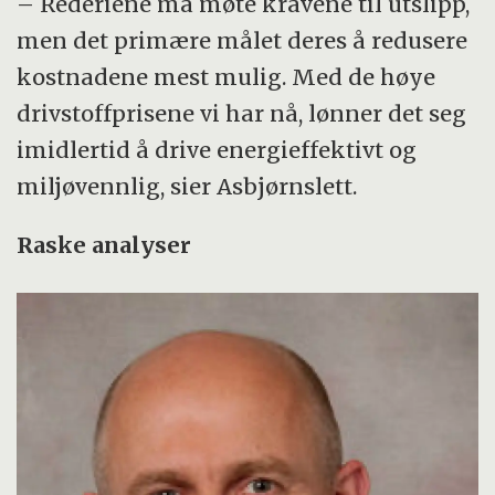
– Rederiene må møte kravene til utslipp,
men det primære målet deres å redusere
kostnadene mest mulig. Med de høye
drivstoffprisene vi har nå, lønner det seg
imidlertid å drive energieffektivt og
miljøvennlig, sier Asbjørnslett.
Raske analyser