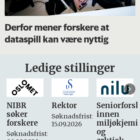
Derfor mener forskere at
dataspill kan være nyttig
Ledige stillinger
Rektor
Seniorforsker
Forskning.
innen
søker
Søknadsfrist:
miljøkjemi
nyhetsjour
15.09.2026
og
– fast
: