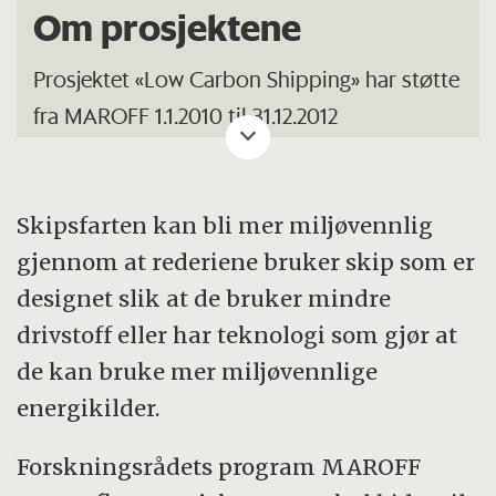
Om prosjektene
Prosjektet «Low Carbon Shipping» har støtte
fra MAROFF 1.1.2010 til 31.12.2012
Prosjektleder er Magnus Strandmyr Eide ved
Det Norske Veritas AS.
Skipsfarten kan bli mer miljøvennlig
gjennom at rederiene bruker skip som er
Les
prosjektsammendrag
i MAROFFs
designet slik at de bruker mindre
prosjektarkiv.
drivstoff eller har teknologi som gjør at
Se også prosjektets
hjemmeside
.
de kan bruke mer miljøvennlige
Se DNVs
brosjyre
om
energikilder.
reduksjonskurvene.Prosjektet «Maritime
Logistics Fleet Size and Mix – development
Forskningsrådets program MAROFF
of methods to improve SOT, based on SOR