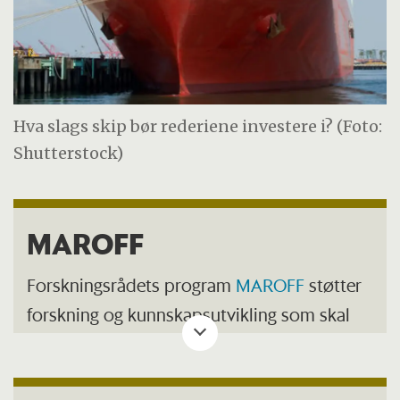
Hva slags skip bør rederiene investere i? (Foto:
Shutterstock)
MAROFF
Forskningsrådets program
MAROFF
støtter
forskning og kunnskapsutvikling som skal
bidra til innovasjon og miljøvennlig
verdiskaping i de maritime næringer i Norge.