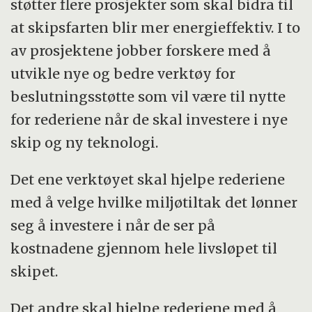
støtter flere prosjekter som skal bidra til
and SOR/SOT in other modes of transport»
at skipsfarten blir mer energieffektiv. I to
har støtte fra MAROFF fra 4.1.2010 til
av prosjektene jobber forskere med å
31.12.2014.
utvikle nye og bedre verktøy for
beslutningsstøtte som vil være til nytte
Les
prosjektsammendrag
i MAROFFs
for rederiene når de skal investere i nye
prosjektarkiv.
skip og ny teknologi.
Det nye prosjektet «Low Energy and
Det ene verktøyet skal hjelpe rederiene
Emission Design for Ships – LEEDS» har
med å velge hvilke miljøtiltak det lønner
støtte fra MAROFF fra 2.1.2012 til 31.12.2016
seg å investere i når de ser på
Les
prosjektsammendrag
i MAROFFs
kostnadene gjennom hele livsløpet til
prosjektarkiv.
skipet.
Prosjektleder er Bjørn Egil Asbjørnslett ved
Det andre skal hjelpe rederiene med å