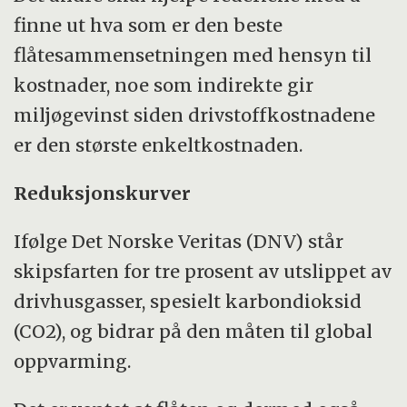
Institutt for marin teknikk ved Norges
finne ut hva som er den beste
teknisk-naturvitenskapelige universitet
flåtesammensetningen med hensyn til
(NTNU).
kostnader, noe som indirekte gir
miljøgevinst siden drivstoffkostnadene
er den største enkeltkostnaden.
Reduksjonskurver
Ifølge Det Norske Veritas (DNV) står
skipsfarten for tre prosent av utslippet av
drivhusgasser, spesielt karbondioksid
(CO2), og bidrar på den måten til global
oppvarming.