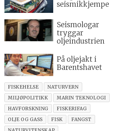
seismikkjempe
Seismologar
tryggar
oljeindustrien
På oljejakt i
Barentshavet
FISKEHELSE
NATURVERN
MILJØPOLITIKK
MARIN TEKNOLOGI
HAVFORSKNING
FISKERIFAG
OLJE OG GASS
FISK
FANGST
NATURVITENSKAP