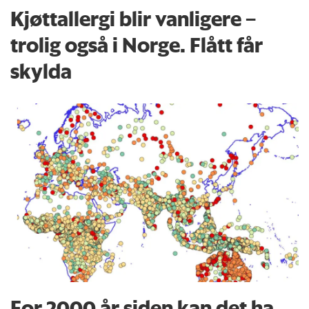
Kjøttallergi blir vanligere –
trolig også i Norge. Flått får
skylda
For 2000 år siden kan det ha