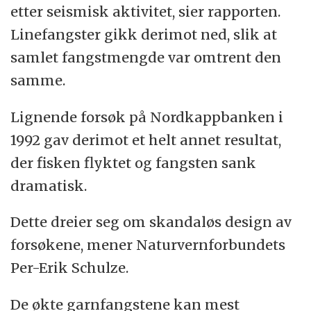
Håkon Mosby å kartlegge fisk og plankton
etter seismisk aktivitet, sier rapporten.
med ekkolodd og sonar sammen med et
Linefangster gikk derimot ned, slik at
innleid fiskefartøy.
samlet fangstmengde var omtrent den
samme.
Samtidig ble det fisket med garn og line i
området fra innleide båter.
Lignende forsøk på Nordkappbanken i
1992 gav derimot et helt annet resultat,
12 dager seinere, 29. juni 2009, begynte så
der fisken flyktet og fangsten sank
seismikkskipet Geo Pacific med sine
dramatisk.
seismiske skudd.
Dette dreier seg om skandaløs design av
Tidspunktet var valgt for å være minst mulig
forsøkene, mener Naturvernforbundets
til ulempe for gytingen og det kommersiellet
Per-Erik Schulze.
fisket.
De økte garnfangstene kan mest
Kartleggingen med ekkolodd og sonar og