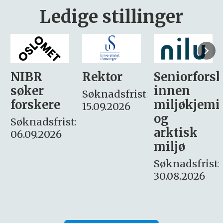
Ledige stillinger
Rektor
Seniorforsker
Forskning.
innen
søker
Søknadsfrist:
miljøkjemi
nyhetsjour
15.09.2026
og
– fast
:
arktisk
Søknadsfrist:
miljø
16. august.
Søknadsfrist:
30.08.2026