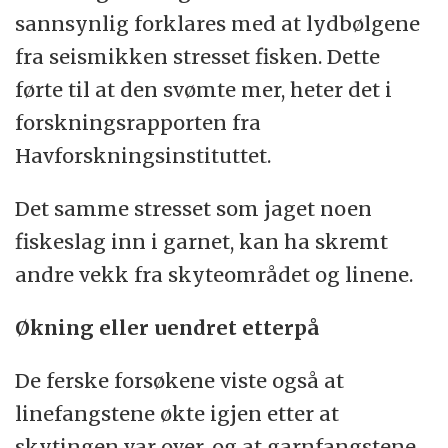
sannsynlig forklares med at lydbølgene
forsøksfisket fortsatte i 25 døgn etter at
fra seismikken stresset fisken. Dette
skytingen opphørte 6. august.
førte til at den svømte mer, heter det i
Seismikk
forskningsrapporten fra
Havforskningsinstituttet.
Seismiske undersøkelser foregår med en
luftkanon som skyter trykkbølger gjennom
Det samme stresset som jaget noen
vannet og videre ned gjennom havbunnen.
fiskeslag inn i garnet, kan ha skremt
andre vekk fra skyteområdet og linene.
På samme måte som ultralydundersøkelser
kan ekkoet gi et bilde av tettheten i
Økning eller uendret etterpå
berglagene under havbunnen.
De ferske forsøkene viste også at
Enkelt sagt kan hulrom med lavere tetthet
linefangstene økte igjen etter at
indikere oljeforekomster.
skytingen var over, og at garnfangstene