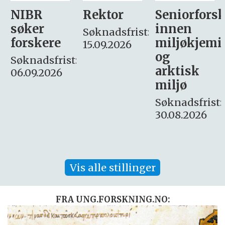
Rektor
Seniorforsker
Forskning.
innen
søker
Søknadsfrist:
miljøkjemi
nyhetsjour
15.09.2026
og
– fast
:
arktisk
Søknadsfrist:
miljø
16. august.
Søknadsfrist:
30.08.2026
Vis alle stillinger
FRA UNG.FORSKNING.NO: