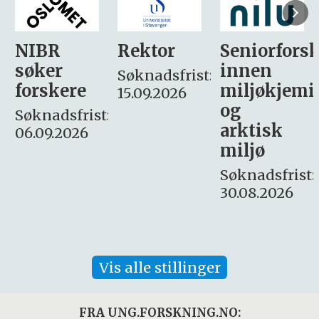
Rektor
Seniorforsker
Forskning.
innen
søker
Søknadsfrist:
miljøkjemi
nyhetsjour
15.09.2026
og
– fast
:
arktisk
Søknadsfrist:
miljø
16. august.
Søknadsfrist:
30.08.2026
Vis alle stillinger
FRA UNG.FORSKNING.NO: