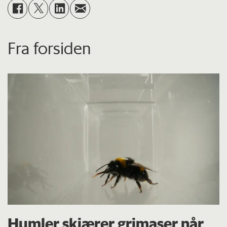
Fra forsiden
Humler skjærer grimaser når