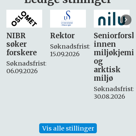
Rektor
Seniorforsker
Forskning.
innen
søker
Søknadsfrist:
miljøkjemi
nyhetsjour
15.09.2026
og
– fast
:
arktisk
Søknadsfrist:
miljø
16. august.
Søknadsfrist:
30.08.2026
Vis alle stillinger