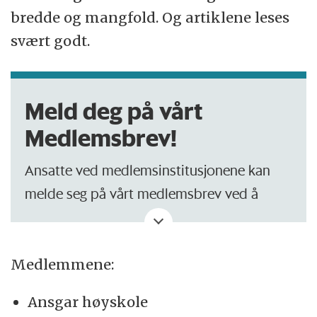
bredde og mangfold. Og artiklene leses
svært godt.
Meld deg på vårt
Medlemsbrev!
Ansatte ved medlemsinstitusjonene kan
melde seg på vårt medlemsbrev ved å
sende en e-post om dette
til
desken@forskning.no
. Brevet kommer
cirka hver 14. dag med nyttig informasjon
Medlemmene:
om lesertall, kurs, arrangement, tips og
Ansgar høyskole
triks.