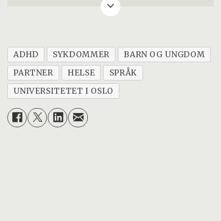
september 2025 i Scandinavian Journal of
Educational Research.
Forfattere: Louie Lei Wang, Mari Vaage
ADHD
SYKDOMMER
BARN OG UNGDOM
Wang, Astrid Marie Jorde Sandsør, Ratib
PARTNER
HELSE
SPRÅK
Lekhal, Monica Melby-Lervåg.
UNIVERSITETET I OSLO
Studien er en del av forskningsprosjektet
SpedAims SOS, som undersøker hva som
karakteriserer barn som får
spesialundervisning, og hvordan det går
med disse barna sammenliknet med barns
som får ingen eller annen form for støtte i
undervisningen.