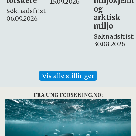
miljøkjemi
nyhetsjour
15.09.2026
og
– fast
:
arktisk
Søknadsfrist:
miljø
16. august.
Søknadsfrist:
30.08.2026
Vis alle stillinger
FRA UNG.FORSKNING.NO: