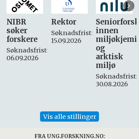
Rektor
Seniorforsker
Forskning.
innen
søker
Søknadsfrist:
miljøkjemi
nyhetsjour
15.09.2026
og
– fast
:
arktisk
Søknadsfrist:
miljø
16. august.
Søknadsfrist:
30.08.2026
Vis alle stillinger
FRA UNG.FORSKNING.NO: