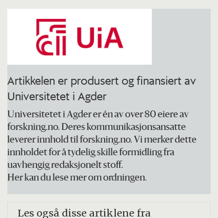
Pasientene improviserer på en scene
situasjoner fra sitt eget liv og tanker. Andre
deltar også i dramaet.
Psykodrama skal virke terapeutisk ved å
Artikkelen er produsert og finansiert av
dempe spenning og konflikter og slik bidra
Universitetet i Agder
til pasienten får ny innsikt. Psykodrama kan
Universitetet i Agder er én av over 80 eiere av
også brukes for å undersøke
forskning.no. Deres kommunikasjonsansatte
personligheten.
leverer innhold til forskning.no. Vi merker dette
innholdet for å tydelig skille formidling fra
Kilde:
Store norske leksikon
uavhengig redaksjonelt stoff.
Her kan du lese mer om ordningen.
Les også disse artiklene fra