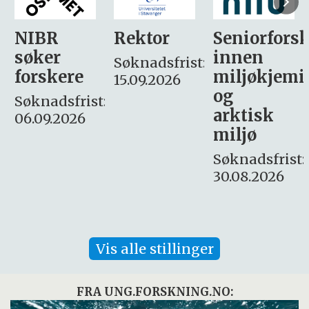
Rektor
Seniorforsker
Forskning.
innen
søker
Søknadsfrist:
miljøkjemi
nyhetsjour
15.09.2026
og
– fast
:
arktisk
Søknadsfrist:
miljø
16. august.
Søknadsfrist:
30.08.2026
Vis alle stillinger
FRA UNG.FORSKNING.NO: