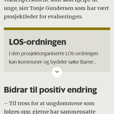
unge, sier Tonje Gundersen som har vært
prosjektleder for evalueringen.
LOS-ordningen
I den prosjektorganiserte LOS-ordningen
kan kommuner og bydeler søke Barne-,
ungdoms- og familiedirektoratet (Bufdir)
om midler til å sette i gang og drive et LOS-
prosjekt i en periode på tre–fire år.
Bidrar til positiv endring
Målet i hvert prosjekt er å hjelpe unge,
– Til tross for at ungdommene som
enten individuelt eller i grupper, med å
følges opp, gjerne har sammensatte