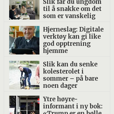
Slik får du ungdom
til å snakke om det
som er vanskelig
Hjerneslag: Digitale
verktøy kan gi like
god opptrening
hjemme
Slik kan du senke
kolesterolet i
sommer – på bare
noen dager
Ytre høyre-
informant i ny bok:
«Trump er en bølle,