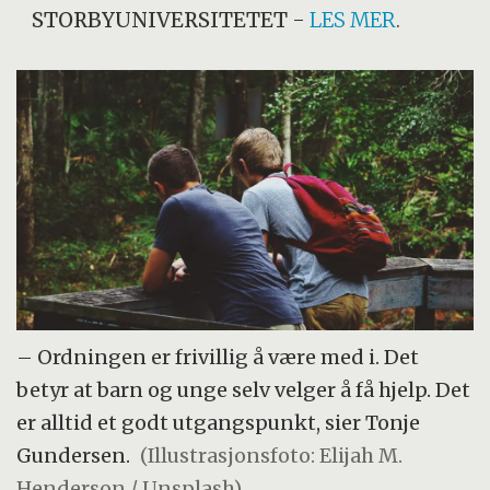
STORBYUNIVERSITETET
-
LES MER
.
– Ordningen er frivillig å være med i. Det
betyr at barn og unge selv velger å få hjelp. Det
er alltid et godt utgangspunkt, sier Tonje
Gundersen.
(Illustrasjonsfoto: Elijah M.
Henderson / Unsplash)