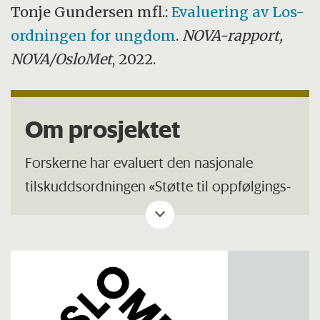
Tonje Gundersen mfl.:
Evaluering av Los-
ordningen for ungdom
.
NOVA-rapport,
NOVA/OsloMet
, 2022.
Om prosjektet
Forskerne har evaluert den nasjonale
tilskuddsordningen «Støtte til oppfølgings-
og losfunksjoner for ungdom», som
kommuner og bydeler kan søke på.
Målgruppen for losfunksjonen er vid og
omfatter ungdom i aldersgruppen 12–24 år,
og det er opp til kommunene som søker