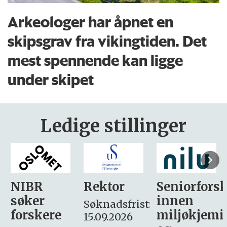
Arkeologer har åpnet en
skipsgrav fra vikingtiden. Det
mest spennende kan ligge
under skipet
Ledige stillinger
Rektor
Seniorforsker
Forskning.
innen
søker
Søknadsfrist:
miljøkjemi
nyhetsjour
15.09.2026