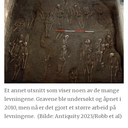
Et annet utsnitt som viser noen av de mange
levningene. Gravene ble undersøkt og åpnet i
2010, men nå er det gjort et større arbeid på
levningene.
(Bilde: Antiquity 2023/Robb et al)