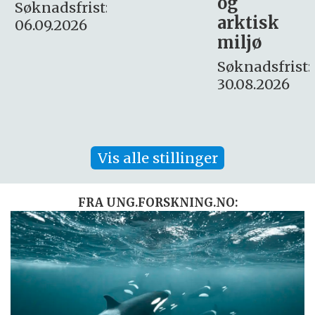
og
– fast
:
arktisk
Søknadsfrist:
miljø
16. august.
Søknadsfrist:
30.08.2026
Vis alle stillinger
FRA UNG.FORSKNING.NO: