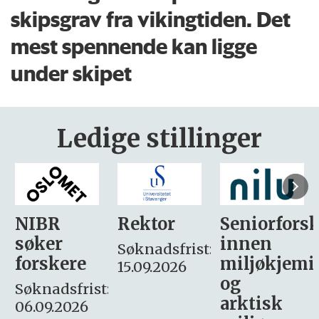
skipsgrav fra vikingtiden. Det
mest spennende kan ligge
under skipet
Ledige stillinger
Rektor
Seniorforsker
Forskning.
innen
søker
Søknadsfrist:
miljøkjemi
nyhetsjour
15.09.2026
og
– fast
:
arktisk
Søknadsfrist: